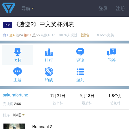
导航
登录
注册
《遗迹2》中文奖杯列表
PS5
困难
白1
金4
银24
铜37
总66
点数1815 3076人玩过
8.65%完美
奖杯
排行
评论
问答
主题
约战
游列
sakurafortune
7月21日
9月13日
1.8个月
首个杯
最后杯
总耗时
完成度
2/66
XMB
排序
Remnant 2