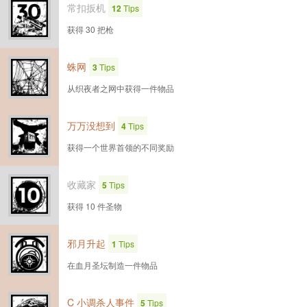
常扣扳机
12
Tips
获得 30 把枪
蛛网
3
Tips
从织夜者之网中获得一件物品
万万没想到
4
Tips
获得一个世界首领的不同奖励
收藏家
5
Tips
获得 10 件圣物
邪月升起
1
Tips
在血月圣坛制造一件物品
C 小调杀人事件
5
Tips