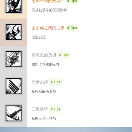
忘却王国的安魂曲
4
Tips
完成被遗忘的王国故事
谢谢你是我的朋友
4
Tips
锻造友谊
最沉重的负担
5
Tips
做出了艰难的选择
元素大师
4
Tips
获得唤醒者原型
三重接管
4
Tips
获取三位一体弩