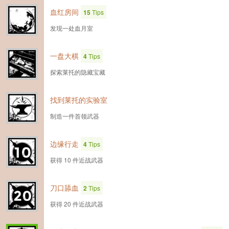
血红房间
15
Tips
发现一处血月室
一盘大棋
4
Tips
探索莱托的隐藏宝藏
找到莱托的实验室
制造一件首领武器
边缘行走
4
Tips
获得 10 件近战武器
刀口舔血
2
Tips
获得 20 件近战武器