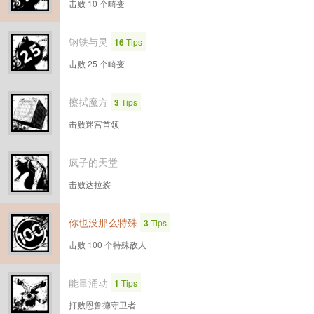
击败 10 个畸变
钢铁与灵
16
Tips
击败 25 个畸变
擦拭魔方
3
Tips
击败迷宫首领
疯子的天堂
击败达拉裟
你也没那么特殊
3
Tips
击败 100 个特殊敌人
能量涌动
1
Tips
打败恩鲁德守卫者