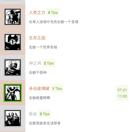
人类之力
4
Tips
在单人游戏中无伤击败一个首领
生存之战
击败一个世界首领
神之局
2
Tips
击败千面神
杀虫玻璃罐
1
Tips
07-21
11:03
击败根蔓螳螂
叛徒
3
Tips
击败翡族冒名顶替者