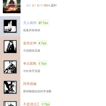
白1
金1
银15
铜34
总51
无人能挡
37
Tips
收集所有奖杯
蓝色女神
4
Tips
与尼姆埃见面
有点面熟
1
Tips
与长笛手见面
同等措施
获得梅德拉的对齐读数
不是清洁工
1
Tips