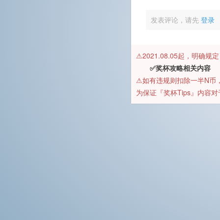
发表评论，请先
登录
⚠️2021.08.05起，明确
✅奖杯攻略相关内容 
⚠️如有违规则扣除一半N
为保证『奖杯Tips』内