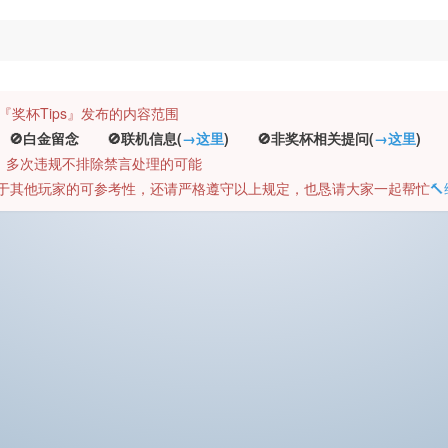
规定『奖杯Tips』发布的内容范围
白金留念 🚫联机信息(
→这里
) 🚫非奖杯相关提问(
→这里
) 
币，多次违规不排除禁言处理的可能
容对于其他玩家的可参考性，还请严格遵守以上规定，也恳请大家一起帮忙
