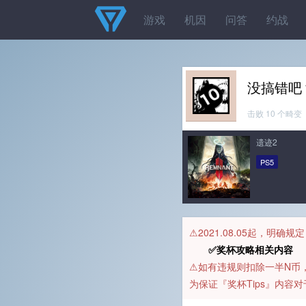
游戏
机因
问答
约战
没搞错吧
击败 10 个畸变
遗迹2
PS5
⚠️2021.08.05起，明确
✅奖杯攻略相关内容 
⚠️如有违规则扣除一半N
为保证『奖杯Tips』内