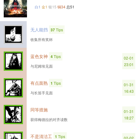
白1
金1
银15
铜34
总51
无人能挡
37
Tips
收集所有奖杯
蓝色女神
4
Tips
02-01
23:01
与尼姆埃见面
有点面熟
1
Tips
01-31
16:43
与长笛手见面
同等措施
01-31
18:27
获得梅德拉的对齐读数
不是清洁工
1
Tips
02-02