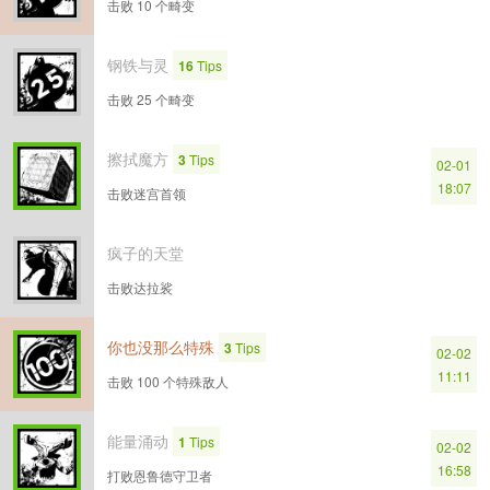
击败 10 个畸变
钢铁与灵
16
Tips
击败 25 个畸变
擦拭魔方
3
Tips
02-01
18:07
击败迷宫首领
疯子的天堂
击败达拉裟
你也没那么特殊
3
Tips
02-02
11:11
击败 100 个特殊敌人
能量涌动
1
Tips
02-02
16:58
打败恩鲁德守卫者