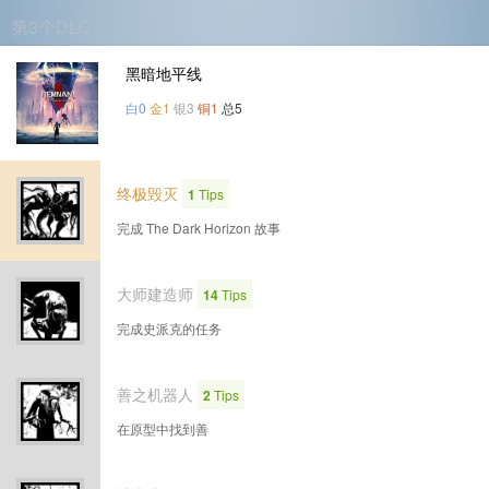
第3个DLC
黑暗地平线
白0
金1
银3
铜1
总5
终极毁灭
1
Tips
完成 The Dark Horizon 故事
大师建造师
14
Tips
完成史派克的任务
善之机器人
2
Tips
在原型中找到善