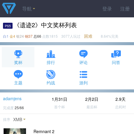
导航
登录
注册
《遗迹2》中文奖杯列表
PS5
困难
白1
金4
银24
铜37
总66
点数1815 3077人玩过
8.64%完美
奖杯
排行
评论
问答
主题
约战
游列
adamjens
1月31日
2月2日
2.9天
首个杯
最后杯
总耗时
完成度
25/66
XMB
排序
Remnant 2