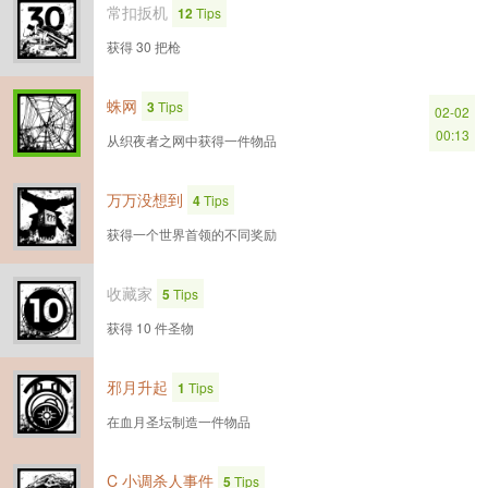
常扣扳机
12
Tips
获得 30 把枪
蛛网
3
Tips
02-02
00:13
从织夜者之网中获得一件物品
万万没想到
4
Tips
获得一个世界首领的不同奖励
收藏家
5
Tips
获得 10 件圣物
邪月升起
1
Tips
在血月圣坛制造一件物品
C 小调杀人事件
5
Tips