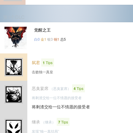
第1个DLC
觉醒之王
白0
金1
银3
铜1
总5
弑君
1
Tips
击败独一真皇
恶臭宴席
（恶臭宴席）
4
Tips
将剩渣交给一位不情愿的接受者
将剩渣交给一位不情愿的接受者
继承
（继承）
7
Tips
发现“独一真结局”