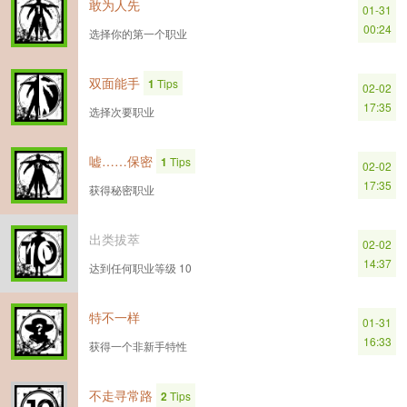
敢为人先
01-31
00:24
选择你的第一个职业
双面能手
1
Tips
02-02
17:35
选择次要职业
嘘……保密
1
Tips
02-02
17:35
获得秘密职业
出类拔萃
02-02
14:37
达到任何职业等级 10
特不一样
01-31
16:33
获得一个非新手特性
不走寻常路
2
Tips