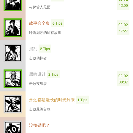
12:00
与保管人见面
故事会全集
6
Tips
02-02
17:27
聆听泥牙的所有故事
混乱
2
Tips
击败劫掠者
黑暗设计
2
Tips
02-02
00:37
击败夜织者
永远都是漫长的时光到来
1
Tips
击败最终首领
没搞错吧？