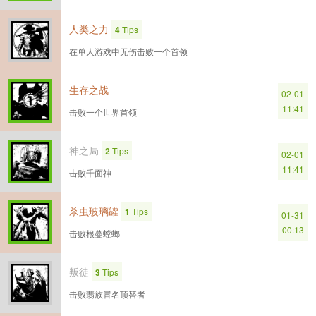
人类之力
4
Tips
在单人游戏中无伤击败一个首领
生存之战
02-01
11:41
击败一个世界首领
神之局
2
Tips
02-01
11:41
击败千面神
杀虫玻璃罐
1
Tips
01-31
00:13
击败根蔓螳螂
叛徒
3
Tips
击败翡族冒名顶替者