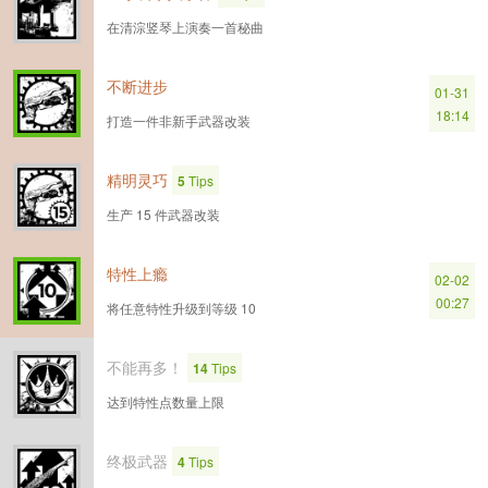
在清淙竖琴上演奏一首秘曲
不断进步
01-31
18:14
打造一件非新手武器改装
精明灵巧
5
Tips
生产 15 件武器改装
特性上瘾
02-02
00:27
将任意特性升级到等级 10
不能再多！
14
Tips
达到特性点数量上限
终极武器
4
Tips