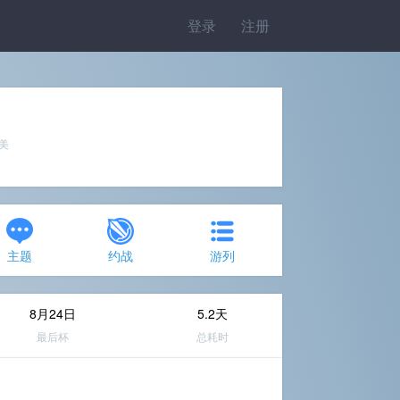
登录
注册
完美
主题
约战
游列
8月24日
5.2天
最后杯
总耗时