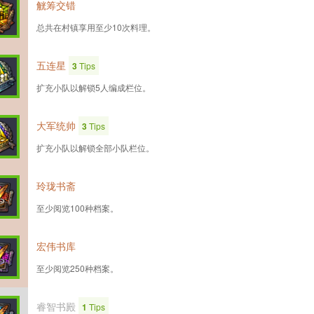
觥筹交错
总共在村镇享用至少10次料理。
五连星
3
Tips
扩充小队以解锁5人编成栏位。
大军统帅
3
Tips
扩充小队以解锁全部小队栏位。
玲珑书斋
至少阅览100种档案。
宏伟书库
至少阅览250种档案。
睿智书殿
1
Tips