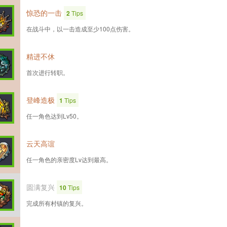
惊恐的一击
2
Tips
在战斗中，以一击造成至少100点伤害。
精进不休
首次进行转职。
登峰造极
1
Tips
任一角色达到Lv50。
云天高谊
任一角色的亲密度Lv达到最高。
圆满复兴
10
Tips
完成所有村镇的复兴。