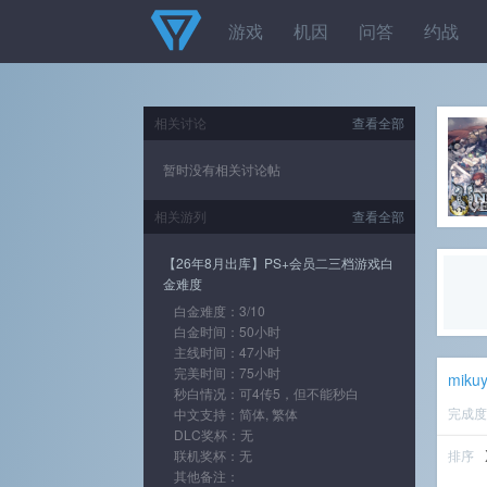
游戏
机因
问答
约战
相关讨论
查看全部
暂时没有相关讨论帖
相关游列
查看全部
【26年8月出库】PS+会员二三档游戏白
金难度
白金难度：3/10
白金时间：50小时
主线时间：47小时
完美时间：75小时
miku
秒白情况：可4传5，但不能秒白
完成
中文支持：简体, 繁体
DLC奖杯：无
联机奖杯：无
排序
其他备注：