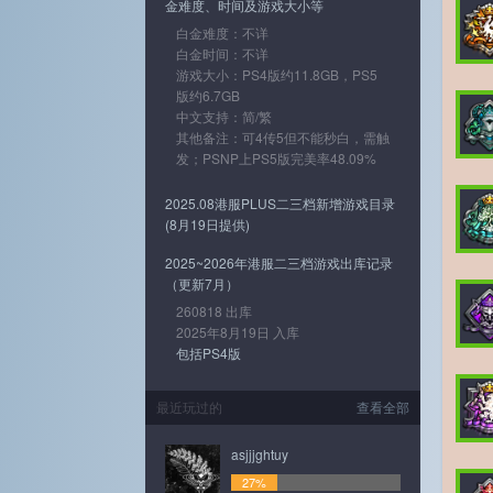
金难度、时间及游戏大小等
白金难度：不详
白金时间：不详
游戏大小：PS4版约11.8GB，PS5
版约6.7GB
中文支持：简/繁
其他备注：可4传5但不能秒白，需触
发；PSNP上PS5版完美率48.09%
2025.08港服PLUS二三档新增游戏目录
(8月19日提供)
2025~2026年港服二三档游戏出库记录
（更新7月）
260818 出库
2025年8月19日 入库
包括PS4版
最近玩过的
查看全部
asjjjghtuy
27%