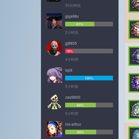
35分钟前
giga98x
61%
2小时前
gj8855
18%
4小时前
laji9
100%
5小时前
zws9900
64%
5小时前
iris-arthur
65%