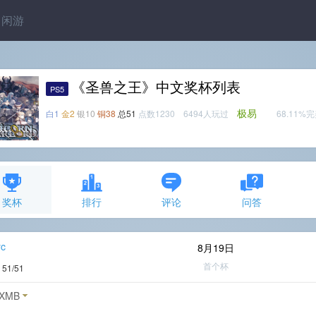
闲游
《圣兽之王》中文奖杯列表
PS5
极易
白1
金2
银10
铜38
总51
点数1230 6494人玩过
68.11%
奖杯
排行
评论
问答
yc
8月19日
首个杯
度
51/51
XMB