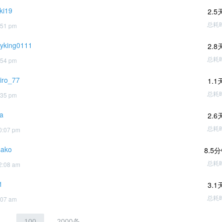
ki19
2.5
总耗
:51 pm
yking0111
2.8
总耗
:54 pm
iro_77
1.1
总耗
:35 pm
na
2.6
总耗
0:07 pm
sako
8.5
总耗
2:08 am
1
3.1
总耗
:07 am
..
100
2000条