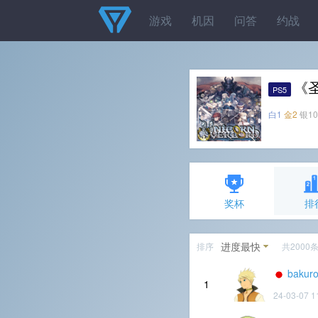
游戏
机因
问答
约战
《
PS5
白1
金2
银10
奖杯
排
进度最快
排序
共2000
bakuro
1
24-03-07 1