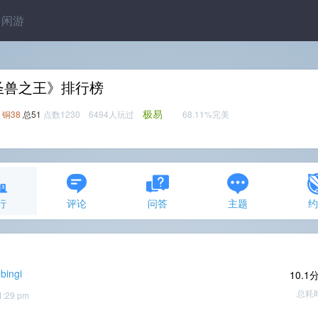
闲游
圣兽之王》排行榜
极易
铜38
总51
点数1230 6494人玩过
68.11%完美
行
评论
问答
主题
条
bingi
10.1
总耗
1:29 pm