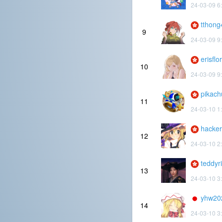
24-03-09 6
tthon
9
24-03-09 9
erisflo
10
24-03-09 9
pikach
11
24-03-10 1
hacker
12
24-03-10 2
teddyri
13
24-03-10 3
yhw20
14
24-03-10 3