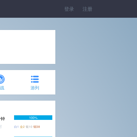
登录
注册
约战
游列
100%
分钟
时
白1
金2
银10
铜38