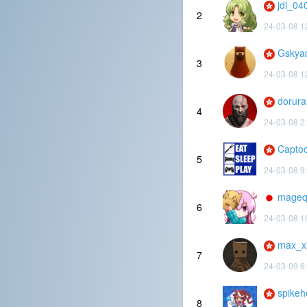
jdl_04
2
24-03-08 1
Gskya
3
24-03-08 1
dorura
4
24-03-08 2
Capto
5
24-03-08 9
mage
6
24-03-08 1
max_x
7
24-03-09 6
spikeh
8