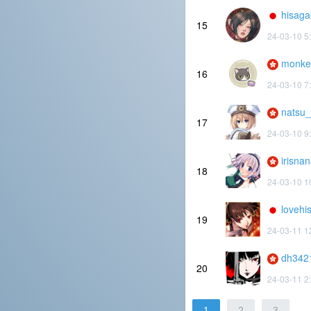
hisaga
15
24-03-10 5
monke
16
24-03-10 7
natsu_
17
24-03-10 9
irisna
18
24-03-10 1
lovehi
19
24-03-11 1
dh342
20
24-03-11 2
1
2
3
.