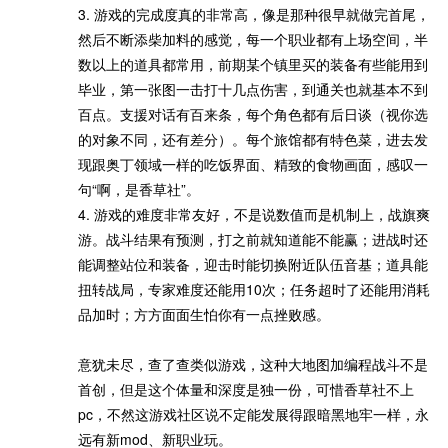
3. 游戏的完成度真的非常高，像是那种很早就做完首尾，
然后不断添柴加料的感觉，每一个职业都有上场空间，半
数以上的道具都常用，前期某个镇里买的装备有些能用到
毕业，第一张图一击打十几点伤害，到通关也就基本不到
百点。支援对话有百来条，每个角色都有后日谈（视你选
的对象不同，还有差分）。每个旅馆都有特色菜，进去发
现跟奥丁领域一样的吃饭界面、精致的食物画面，感叹一
句“啊，是香草社”。
4. 游戏的难度非常友好，不是说数值而是机制上，战旗爽
游。战斗结果有预测，打之前就知道能不能赢；进战时还
能调整站位和装备，迎击时能切换附近队伍音基；道具能
扭转战局，专家难度还能用10次；任务超时了还能用消耗
品加时；方方面面生怕你有一点挫败感。
意犹未尽，查了查类似游戏，这种大地图加编程战斗不是
首创，但是这个体量和深度是独一份，可惜香草社不上
pc，不然这游戏社区说不定能发展得跟暗黑地牢一样，永
远有新mod、新职业玩。