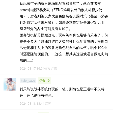
钻玩家空子的就只剩场地配置和异常了，然而前者被
brave技能轻易突破（ZENO难度以外的敌人却很少使
用），后者则被玩家大量免疫装备无脑对策（甚至不需要
针对特定队伍来对策），如果说本作定位是SRPG，那
SLG部分的占比可能只有1/10了。
抛弃战棋部分摆烂这点，玩构筑本身也足够有乐趣了，前
提是不要为了逃课赶进度之类的抄什么配置啥的，根据自
己进度和手头上的装备与角色配自己的队伍，玩个100小
时还是随随便便的。（这么一想其实这游戏适合做点肉鸽
啥的.....）
2024-03-17 16:04修改
广西
评分 10
kujo_sayo
我只能说战斗系统好玩的一笔，剧情也是王道中不失特
色，色也是很有特色。
2024-03-18 13:44
江苏