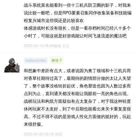
战斗系统莫名能看到一些十三机兵防卫圈的影子，对我来
说比较一般吧，但是RPG要素召集同伴收集装备和技能编
程复兴城市这些我还是比较喜欢
体感游戏时长没有很长，但是一看存档时间已经八十多个
小时了，可能这就是好游戏能让时间飞速流逝的魔法吧
2025-04-16 08:46修改
北京
评分 7
wallacemike
和想象中差距有点大，或者说因为奥丁领域和十三机兵而
对香草社期待过高了，最期待的剧情部分做的太让人失望
了，整个故事没啥转折起伏，角色塑造也因为人数过多而
点到为止，直到通关都没有能让我眼前一亮的角色出现。
战棋玩法和构筑方面疑似有点太复杂了，对于我这种轻度
休闲玩家不太友好，到了中后期也能看出来关卡重复度很
高。不过不得不说的是游戏人性化方面做的挺好的，玩起
来很舒服。
2025-04-29 02:16
美国