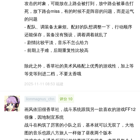
攻击的对象，可能放在上路会被打到，放中路会被暴击打
死，放下路会miss，有的时候不是阵容的问题，而是运气
的问题
- 配队、调装备太麻烦。配好的队想调整一下，行动顺序
还能保存，装备没有预设，调着调着就乱了
- 剧情比较平淡，音乐不怎么给力
- 前期上手难，后期重复性比较高
除此之外，香草社的美术风格配上优秀的游戏性，加上等
等党等到进二档，不要太香哦
2025-11-11 08:53
福建
评分 10
lionmagnus_chn
画风依旧很香草社，战斗系统跟我另一款喜欢的游戏FF12
很像，因地制宜系统
战斗在构筑了厉害的小队之后，基本就可以无双了，大地
图的音乐也跟八方旅人一样做了昼夜两个版本