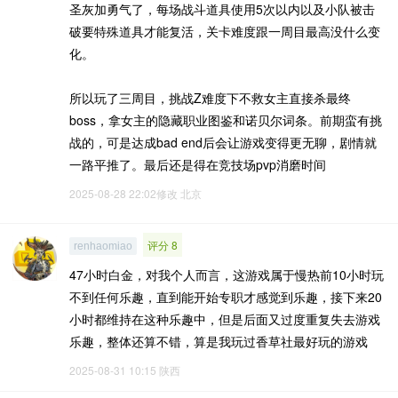
圣灰加勇气了，每场战斗道具使用5次以内以及小队被击
破要特殊道具才能复活，关卡难度跟一周目最高没什么变
化。
所以玩了三周目，挑战Z难度下不救女主直接杀最终
boss，拿女主的隐藏职业图鉴和诺贝尔词条。前期蛮有挑
战的，可是达成bad end后会让游戏变得更无聊，剧情就
一路平推了。最后还是得在竞技场pvp消磨时间
2025-08-28 22:02修改
北京
评分 8
renhaomiao
47小时白金，对我个人而言，这游戏属于慢热前10小时玩
不到任何乐趣，直到能开始专职才感觉到乐趣，接下来20
小时都维持在这种乐趣中，但是后面又过度重复失去游戏
乐趣，整体还算不错，算是我玩过香草社最好玩的游戏
2025-08-31 10:15
陕西