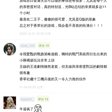
游戏在白金通关后可以做的事情还有很多，尤其是每个人
的亲密度对话，真的特别逗，光B站总结的录屏就多达11
个小时
最喜欢二王子，傻傻的很可爱，尤其是Q版的形象
总之对于香草社的游戏，我会毫不吝啬的给满分！！！
2025-12-31 23:39
天津
评分 10
esad_416
令我驚豔的戰旗策略遊戲，獨特的戰鬥系統而衍生出來的
小隊構築玩法非常上頭
主線的王道劇情雖然老套，但支線與亲密度對話的劇情都
很有趣
香草社繼十三機兵後的又一令人力推的佳作
01-04 02:25
台湾
评分 10
eggpain_
牛逼疯了