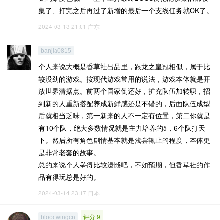
集了、打完之后再过了新增的最后一个支线任务就OK了。
2024-03-13 21:01
广东
banjia0815
个人来说大概是香草社出品里，跟龙之皇冠相似，属于比
较没劲的游戏。按现代游戏常用的说法，游戏本体就是开
放世界清据点。前两个国家倒还好，扩充队伍加转职，招
到新的人重新搭配养成新鲜感还是不错的，后面队伍成型
后就相当乏味，第一新来的人不一定有位置，第二你就是
有10个队，绝大多数情况就是主力培养的5，6个队打天
下。然后所有角色剧情基本就是浅尝辄止的程度，本体更
是非常老套的故事。
总的来说个人举得比较遗憾吧，不如预期，但香草社的作
品有得玩总是好的。
2024-03-14 23:17
日本
评分 9
bloodwingcn