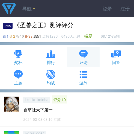
导航
登录
注册
《圣兽之王》测评评分
PS5
极易
白1
金2
银10
铜38
总51
点数1230 6490人玩过
68.12%完美
奖杯
排行
评论
问答
主题
约战
游列
评分 10
iclucia_kotoha
香草社天下第一
2024-03-08 03:16
江苏