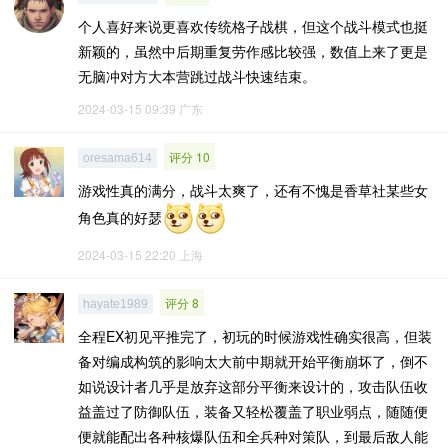
个人喜好来说更喜欢传统格子战棋，但这个战斗模式也挺
新颖的，虽然中后期重复劳作感比较强，数值上来了更是
无脑冲对方大本营跳过战斗快速结束。
2024-03-15 09:39
广东
评分 10
oresama614
游戏性真的满分，战斗太爽了，还有不愧是香草社某些女
角色真的好瑟
2024-03-15 22:20
上海
评分 8
hayate1989
全程EX初见平推完了，初玩的时候游戏性确实很高，但装
备对编成构筑的影响太大前中期就开始平衡崩坏了，倒不
如说设计者几乎是放弃这部分平衡来设计的，攻击队伍收
益盖过了防御队伍，装备又轻松覆盖了职业弱点，随随便
便就能配出各种核爆队伍和全兵种对策队，到最后敌人能