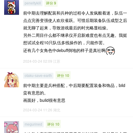
评分 9
peneltykill
前中期去理解配装和兵种的过程令人发疯般着迷，队伍一
点点完善变强使人欢欣雀跃。可惜后期装备队伍成型之后
就无聊了起来，导致游戏最后的时光略显枯燥。
另外二周目什么都不继承仅开启新难度也有点无趣。我挺
想试试全程10只队伍多线操作的，只能作罢。
还有几个女角色中debuff倒地的样子是真社啊
2024-03-24 02:09
江苏
评分 10
otaku-save-earth
前中期主要是兵种搭配，中后期要配置装备和饰品，bild
蛮有意思的。
画面好，build很有意思
2024-03-24 11:26
湖北
评分 10
megurined