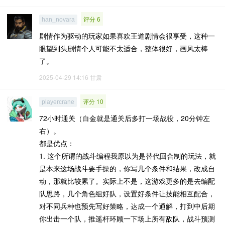
评分 6
han_novara
剧情作为驱动的玩家如果喜欢王道剧情会很享受，这种一
眼望到头剧情个人可能不太适合，整体很好，画风太棒
了。
2025-04-29 14:16
甘肃
评分 10
playercrane
72小时通关（白金就是通关后多打一场战役，20分钟左
右）。
都是优点：
1. 这个所谓的战斗编程我原以为是替代回合制的玩法，就
是本来这场战斗要手操的，你写几个条件和结果，改成自
动，那就比较累了。实际上不是，这游戏更多的是去编配
队思路，几个角色组好队，设置好条件让技能相互配合，
对不同兵种也预先写好策略，达成一个通解，打到中后期
你出击一个队，推遥杆环顾一下场上所有敌队，战斗预测