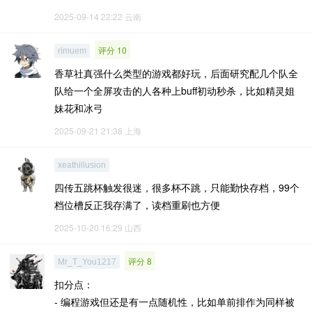
2025-09-14 22:22
云南
评分 10
rimuem
香草社真强什么类型的游戏都好玩，后面研究配几个队全
队给一个全屏攻击的人各种上buff初动秒杀，比如精灵姐
妹花和冰弓
2025-09-21 21:38
上海
xeathillusion
四传五跳杯触发很迷，很多杯不跳，只能勤快存档，99个
档位槽反正我存满了，读档重刷也方便
2025-10-20 16:29
山西
评分 8
Mr_T_You1217
扣分点：
- 编程游戏但还是有一点随机性，比如单前排作为同样被