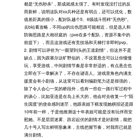
都是“无伤秒杀”，那成就感太强了。有时发现没打过的反
而新鲜，说明这队对xx兵种还是有弱点，还可以优化，数
值差距真的很小，配好队越个5、6级战斗照样“无伤秒”。
去b站看攻略，不同up的出伤思路可能相近，但是选人和
防御思路是大相径庭的（pve在多个配队，资源不集中的
前提下），而且这游戏还有竞技场和天梯打非即时pvp。
2. 剧情可以评价为“一眼望到头的王道剧情”，但这并不是
缺点，因为跟塞尔达旷野似的，不设置悬念可以让你慢慢
玩，享受游戏，中间剧情节奏是非常舒适的，有点悬念也
立即在下一章解决了，不存在谜语人。游戏里角色内满支
援度会有小剧场，从这里可以看到编剧笔力还是很强的，
除了令人会心一笑的桥段外，也有一些在一路行军过程中
的谈心，比如亚连是在岛上长大的，他会对去收复一个“陌
生国度”的使命感到迷茫，他跟表姐下棋发现她棋招还是跟
10年前一样，于是他推测这十年表姐可能是没有玩伴而安
慰她。不是层层迷雾、跌宕起伏的剧情才是好剧情，能把
几十号人写出鲜明形象来，主线把握节奏，对我而已就是
满分剧情。