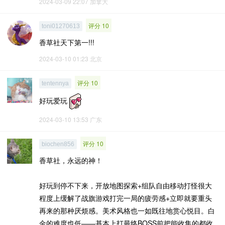
2024-03-09 22:07
加拿大
评分 10
toni01270613
香草社天下第一!!!
2024-03-10 01:23
北京
评分 10
tentennya
好玩爱玩
2024-03-10 13:53
广东
评分 10
biochen856
香草社，永远的神！
好玩到停不下来，开放地图探索+组队自由移动打怪很大
程度上缓解了战旗游戏打完一局的疲劳感+立即就要重头
再来的那种厌烦感。美术风格也一如既往地赏心悦目。白
金的难度也低——基本上打最终BOSS前把能收集的都收