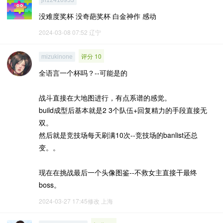
jh12410953
没难度奖杯 没奇葩奖杯 白金神作 感动
2024-03-08 07:52
辽宁
评分 10
mizukinone
全语言一个杯吗？--可能是的
战斗直接在大地图进行，有点系谱的感觉。
build成型后基本就是2 3个队伍+回复精力的手段直接无
双。
然后就是竞技场每天刷满10次--竞技场的banlist还总
变。。
现在在挑战最后一个头像图鉴--不救女主直接干最终
boss。
2024-03-27 17:45修改
上海