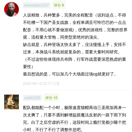
评分 9
wuweijian1227
人设精致，兵种繁多，完美的全程配音（说到这点，不得
不吐槽一下国产圣女战旗，全程单调且可怜巴巴的一点点
配音，不用心就不要做游戏)，优秀的游戏性，完整的世界
观，流程量大管饱，同类型里绝对的顶尖。
缺点就是，兵种登场太快太多了，没法慢慢上手，安排不
过来，本身战斗系统就挺复杂的，需要大量时间研究。
（不过这恰恰体现排兵布阵，行军作战需要深思熟虑的重
要性）
最后想说的是，可以加几个大场面过场cg就更好了。
2025-09-12 23:17
江苏
评分 10
ssdd1320
配队都能配一个小时，极限速度猫帽再动三圣雨加再来一
次太爽了，只要不遇到解增益跟魔法反射的一路下雨下到
完。白了之后空虚的不行，这段时间上瘾打觉都少睡个把
小时，不行了不行了调整作息吧。