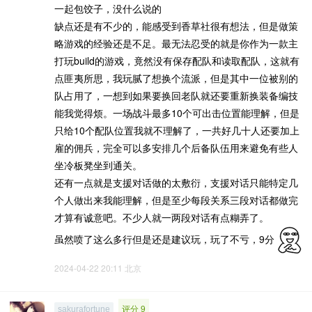
一起包饺子，没什么说的
缺点还是有不少的，能感受到香草社很有想法，但是做策
略游戏的经验还是不足。最无法忍受的就是你作为一款主
打玩build的游戏，竟然没有保存配队和读取配队，这就有
点匪夷所思，我玩腻了想换个流派，但是其中一位被别的
队占用了，一想到如果要换回老队就还要重新换装备编技
能我觉得烦。一场战斗最多10个可出击位置能理解，但是
只给10个配队位置我就不理解了，一共好几十人还要加上
雇的佣兵，完全可以多安排几个后备队伍用来避免有些人
坐冷板凳坐到通关。
还有一点就是支援对话做的太敷衍，支援对话只能特定几
个人做出来我能理解，但是至少每段关系三段对话都做完
才算有诚意吧。不少人就一两段对话有点糊弄了。
虽然喷了这么多行但是还是建议玩，玩了不亏，9分
2024-04-22 20:11
北京
评分 9
sakurafortune