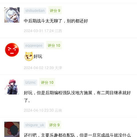
评分 9
shiliudetian
中后期战斗太无聊了，别的都还好
2024-03-31 17:24
江西
评分 10
eqqeeqee
好玩
2024-04-02 12:39
天津
评分 10
lzlzmc
好玩，但是后期编程强队没地方施展，有二周目继承就好
了。
2024-04-10 23:30
云南
评分 9
shigure_uk
还行吧，主要乐趣都在配队，但是一旦完成战斗就没什么