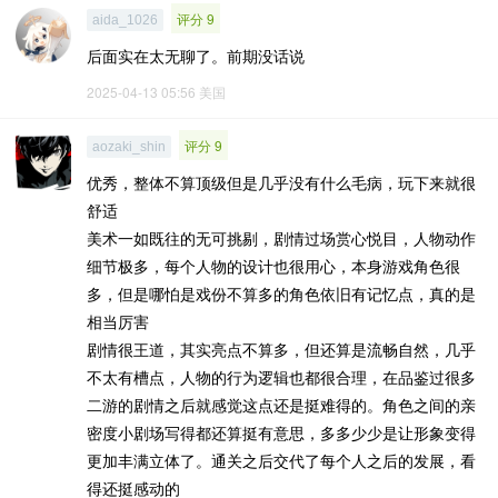
评分 9
aida_1026
后面实在太无聊了。前期没话说
2025-04-13 05:56
美国
评分 9
aozaki_shin
优秀，整体不算顶级但是几乎没有什么毛病，玩下来就很
舒适
美术一如既往的无可挑剔，剧情过场赏心悦目，人物动作
细节极多，每个人物的设计也很用心，本身游戏角色很
多，但是哪怕是戏份不算多的角色依旧有记忆点，真的是
相当厉害
剧情很王道，其实亮点不算多，但还算是流畅自然，几乎
不太有槽点，人物的行为逻辑也都很合理，在品鉴过很多
二游的剧情之后就感觉这点还是挺难得的。角色之间的亲
密度小剧场写得都还算挺有意思，多多少少是让形象变得
更加丰满立体了。通关之后交代了每个人之后的发展，看
得还挺感动的