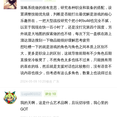
策略系统做的很有意思，研究各种职业和装备的搭配，设
置调整技能优先级，判断是否能打出最优解是游戏的核心
乐趣所在，一把大型战役研究个把小时build也完全不腻，
以至于我现在快一百小时了，还是没打完第四个国度，另
外就是大地图的探索做的也不错，每次下完一盘棋在路上
溜达溜达搜刮一下物品能很好缓解思考疲劳
想吐槽一下的就是游戏的角色与角色之间本质上区别不
大，更多是职业上的区别，这就导致前期有不少角色后期
直接坐冷板凳了，不然角色太多也练不过来，只能挑有用
的喜欢的练，然后就是支援对话也比较敷衍，没有语音不
说内容也很少，但考虑有这么多角色，数量上也说得过去
2024-05-09 10:20修改
广东
评分 10
Lugia901012
我的天啊，这是什么艺术品啊，且玩切珍惜，我心里的
GOT