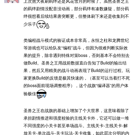
上次熬大夜刷羁绊还是风花雪月的时候了。虽然圣兽之王
的羁绊剧情没配音没动画，部分羁绊有凑数嫌疑，部分羁
绊很想看后续结果唐突断更，但整体刷下来还是收集到不
少乐子
类编程战斗模式的验证成本非常高，永恒之柱和龙腾世纪
等游戏也可以给队友“编程”战斗，但因为很难判断实际效
果的提升，除非遇到特殊对策boss，否则基本不会特别去
做Build。圣兽之王用战前数据直白告知了Build的输出结
果，然后又用精美的战斗动画表现了Build的运行过程。玩
家更换Build的反馈是极其快速的，（甚至可以当着打不死
的boss面前现场调整程序），这个战旗“编译器”的用户体
验极佳
圣兽之王在战旗的基础上增加了个大世界，这意味着除了
承担剧情推进和强度校验的主线关卡外，它还可以做一堆
不同强度的小关卡甚至单场战斗。主线关卡-主线关卡-解
放关卡-单次战斗-关卡玩法-关卡收集，如此层次分明的内