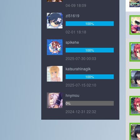
04-09 18:09
zl51619
100%
02-01 18:18
spikehe
100%
2025-07-30 00:03
katsurahinagik
100%
2025-07-15 02:10
hnymou
0%
2024-12-31 22:32