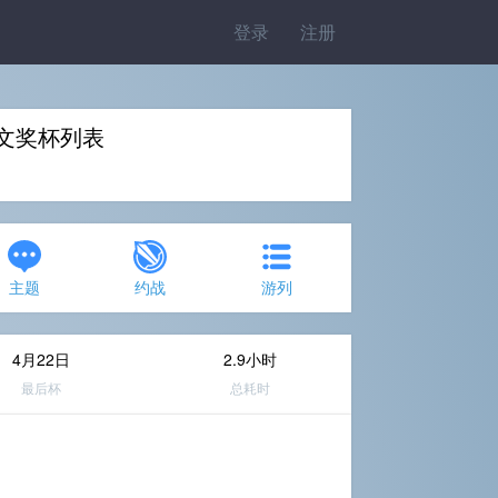
登录
注册
》中文奖杯列表
主题
约战
游列
4月22日
2.9小时
最后杯
总耗时