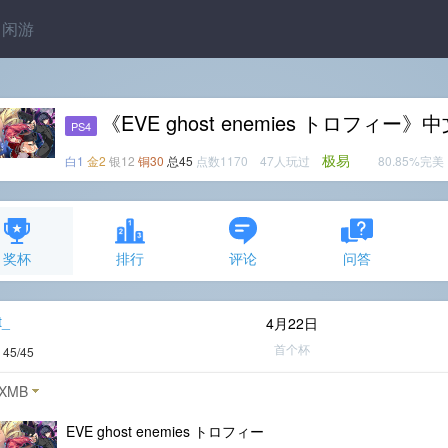
闲游
《EVE ghost enemies トロフィー
PS4
极易
白1
金2
银12
铜30
总45
点数1170 47人玩过
80.85%完美
奖杯
排行
评论
问答
t_
4月22日
首个杯
度
45/45
XMB
EVE ghost enemies トロフィー