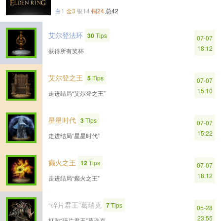
白1
金3
银14
铜24
总42
艾尔登法环
30
Tips
07-07
18:12
获得所有奖杯
艾尔登之王
5
Tips
07-07
15:10
走进结局“艾尔登之王”
星星时代
3
Tips
07-07
15:22
走进结局“星星时代”
癫火之王
12
Tips
07-07
18:12
走进结局“癫火之王”
“碎片君王”葛瑞克
7
Tips
05-28
23:55
打败“碎片君王”葛瑞克