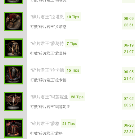
“碎片君王”拉塔恩
10
Tips
06-09
23:51
打败“碎片君王”拉塔恩
“碎片君王”蒙葛特
7
Tips
06-19
21:07
打败“碎片君王”蒙葛特
“碎片君王”拉卡德
15
Tips
06-05
21:47
打败“碎片君王”拉卡德
“碎片君王”玛莲妮亚
28
Tips
07-02
20:21
打败“碎片君王”玛莲妮亚
“碎片君王”蒙格
21
Tips
06-28
23:31
打败“碎片君王”蒙格