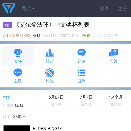
导航
登录
注册
《艾尔登法环》中文奖杯列表
PS4
极易
白1
金3
银14
铜24
总42
点数1230 7287人玩过
66.05%完美
奖杯
排行
评论
问答
主题
约战
游列
wyy1
5月27日
7月7日
1.4个月
首个杯
最后杯
总耗时
完成度
42/42
XMB
排序
ELDEN RING™