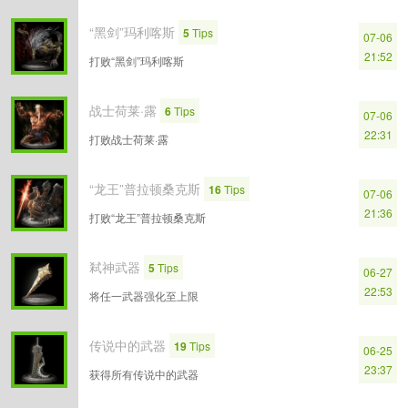
“黑剑”玛利喀斯
5
Tips
07-06
21:52
打败“黑剑”玛利喀斯
战士荷莱·露
6
Tips
07-06
22:31
打败战士荷莱·露
“龙王”普拉顿桑克斯
16
Tips
07-06
21:36
打败“龙王”普拉顿桑克斯
弒神武器
5
Tips
06-27
22:53
将任一武器强化至上限
传说中的武器
19
Tips
06-25
23:37
获得所有传说中的武器