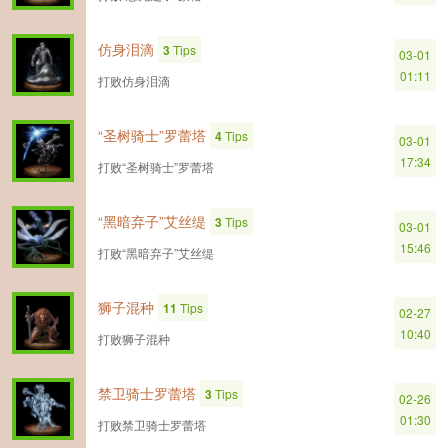
仿身泪滴
3
Tips
03-01
01:11
打败仿身泪滴
“圣树骑士”罗蕾塔
4
Tips
03-01
17:34
打败“圣树骑士”罗蕾塔
“黑暗弃子”艾丝缇
3
Tips
03-01
15:46
打败“黑暗弃子”艾丝缇
狮子混种
11
Tips
02-27
10:40
打败狮子混种
禁卫骑士罗蕾塔
3
Tips
02-26
01:30
打败禁卫骑士罗蕾塔