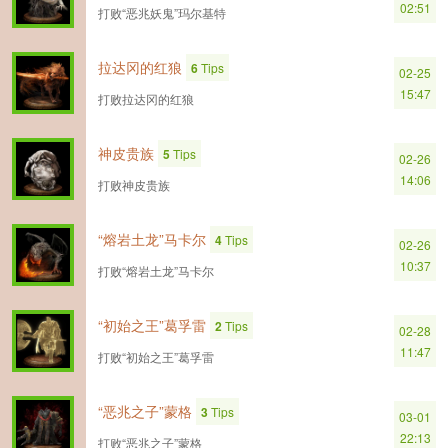
02:51
打败“恶兆妖鬼”玛尔基特
拉达冈的红狼
6
Tips
02-25
15:47
打败拉达冈的红狼
神皮贵族
5
Tips
02-26
14:06
打败神皮贵族
“熔岩土龙”马卡尔
4
Tips
02-26
10:37
打败“熔岩土龙”马卡尔
“初始之王”葛孚雷
2
Tips
02-28
11:47
打败“初始之王”葛孚雷
“恶兆之子”蒙格
3
Tips
03-01
22:13
打败“恶兆之子”蒙格