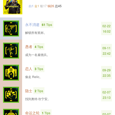
白1
金1
银17
铜26
总45
永不消逝
61
Tips
02-22
16:02
解锁所有奖杯。
愚者
4
Tips
09-11
22:42
成为一名雇佣兵。
恋人
3
Tips
09-29
22:35
偷走 Relic。
隐士
2
Tips
02-07
23:13
找到奥特·坎宁安。
命运之轮
1
Tips
02-07