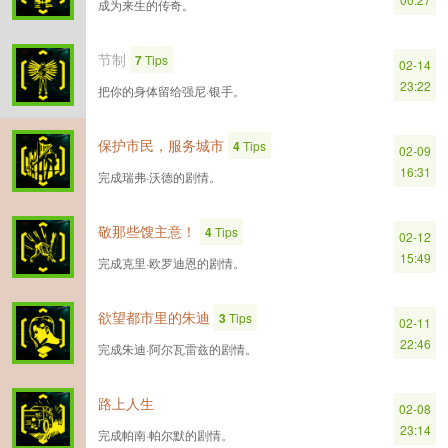
成为来生的传奇。
节制
7
Tips
02-14
23:22
把你的身体留给强尼·银手。
保护市民，服务城市
4
Tips
02-09
16:31
完成瑞弗·沃德的剧情。
敬那些馊主意！
4
Tips
02-12
15:49
完成克里·欧罗迪恩的剧情。
欲望都市里的朱迪
3
Tips
02-11
22:46
完成朱迪·阿尔瓦雷兹的剧情。
路上人生
02-08
23:14
完成帕南·帕尔默的剧情。