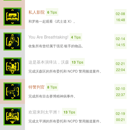
私人影院
6
Tips
02-08
16:48
和罗格一起观看《武士道 X》。
You Are Breathtaking!
4
Tips
02-14
14:15
收集所有曾经属于强尼·银手的物品。
这是基本演绎法，沃森
13
Tips
02-21
22:04
完成沃森区的所有委托和 NCPD 警用频道案件。
特警判官
8
Tips
02-10
22:37
完成所有目击赛博精神病事件。
欢迎来到太平洲！
13
Tips
02-19
00:21
完成太平洲的所有委托和 NCPD 警用频道案件。