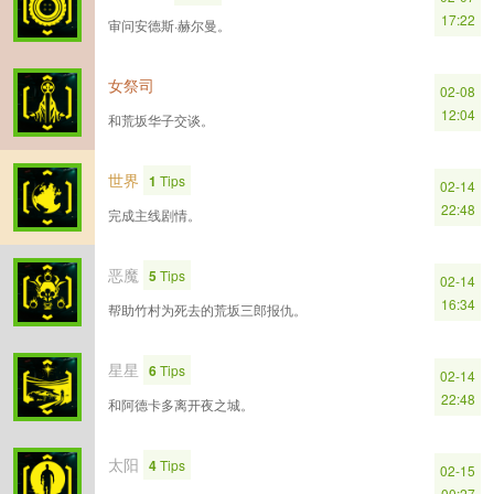
17:22
审问安德斯·赫尔曼。
女祭司
02-08
12:04
和荒坂华子交谈。
世界
1
Tips
02-14
22:48
完成主线剧情。
恶魔
5
Tips
02-14
16:34
帮助竹村为死去的荒坂三郎报仇。
星星
6
Tips
02-14
22:48
和阿德卡多离开夜之城。
太阳
4
Tips
02-15
00:27