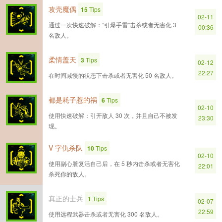
攻壳魔偶
15
Tips
02-11
通过一次快速破解：“引爆手雷”击杀或者无害化 3
00:36
名敌人。
柔情盖天
3
Tips
02-12
22:27
在时间减慢的状态下击杀或者无害化 50 名敌人。
都是耗子惹的祸
6
Tips
02-10
使用快速破解：引开敌人 30 次，并且自己不被发
23:30
现。
V 字仇杀队
10
Tips
02-10
使用副心脏复活自己后，在 5 秒内击杀或者无害化
22:01
杀死你的敌人。
真正的士兵
1
Tips
02-07
22:59
使用远程武器击杀或者无害化 300 名敌人。