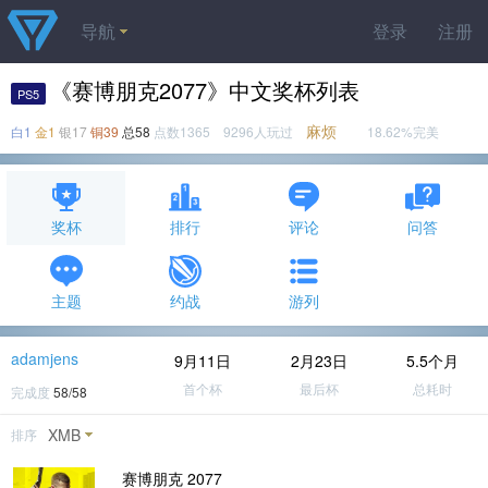
导航
登录
注册
《赛博朋克2077》中文奖杯列表
PS5
麻烦
白1
金1
银17
铜39
总58
点数1365 9296人玩过
18.62%完美
奖杯
排行
评论
问答
主题
约战
游列
adamjens
9月11日
2月23日
5.5个月
首个杯
最后杯
总耗时
完成度
58/58
XMB
排序
赛博朋克 2077