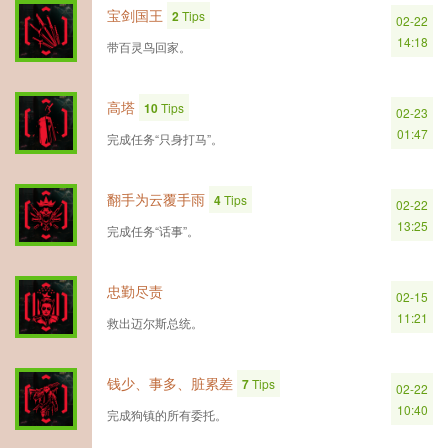
宝剑国王
2
Tips
02-22
14:18
带百灵鸟回家。
高塔
10
Tips
02-23
01:47
完成任务“只身打马”。
翻手为云覆手雨
4
Tips
02-22
13:25
完成任务“话事”。
忠勤尽责
02-15
11:21
救出迈尔斯总统。
钱少、事多、脏累差
7
Tips
02-22
10:40
完成狗镇的所有委托。