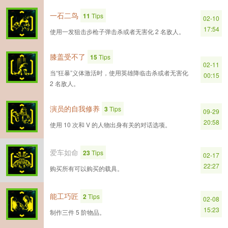
一石二鸟
11
Tips
02-10
17:54
使用一发狙击步枪子弹击杀或者无害化 2 名敌人。
膝盖受不了
15
Tips
02-11
当“狂暴”义体激活时，使用英雄降临击杀或者无害化
00:15
2 名敌人。
演员的自我修养
3
Tips
09-29
20:58
使用 10 次和 V 的人物出身有关的对话选项。
爱车如命
23
Tips
02-17
22:27
购买所有可以购买的载具。
能工巧匠
2
Tips
02-08
15:23
制作三件 5 阶物品。