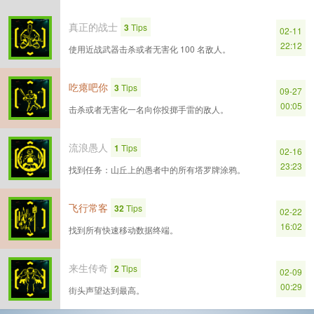
真正的战士
3
Tips
02-11
22:12
使用近战武器击杀或者无害化 100 名敌人。
吃瘪吧你
3
Tips
09-27
00:05
击杀或者无害化一名向你投掷手雷的敌人。
流浪愚人
1
Tips
02-16
23:23
找到任务：山丘上的愚者中的所有塔罗牌涂鸦。
飞行常客
32
Tips
02-22
16:02
找到所有快速移动数据终端。
来生传奇
2
Tips
02-09
00:29
街头声望达到最高。