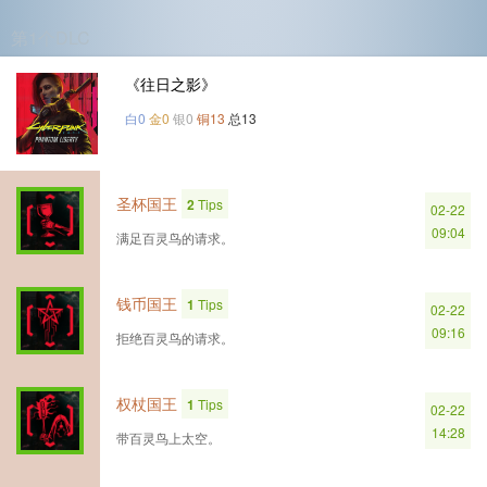
第1个DLC
《往日之影》
白0
金0
银0
铜13
总13
圣杯国王
2
Tips
02-22
09:04
满足百灵鸟的请求。
钱币国王
1
Tips
02-22
09:16
拒绝百灵鸟的请求。
权杖国王
1
Tips
02-22
14:28
带百灵鸟上太空。