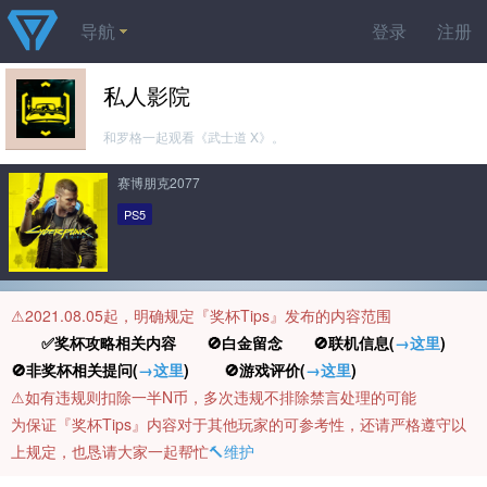
导航
登录
注册
私人影院
和罗格一起观看《武士道 X》。
赛博朋克2077
PS5
⚠️2021.08.05起，明确规定『奖杯Tips』发布的内容范围
✅奖杯攻略相关内容 🚫白金留念 🚫联机信息(
→这里
)
🚫非奖杯相关提问(
→这里
) 🚫游戏评价(
→这里
)
⚠️如有违规则扣除一半N币，多次违规不排除禁言处理的可能
为保证『奖杯Tips』内容对于其他玩家的可参考性，还请严格遵守以
上规定，也恳请大家一起帮忙
🔨维护