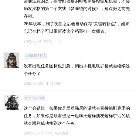
需要注意的是，插管到坟墓的时候需要给强尼机会，才会
触发罗格的第二个支线《梦缠绕的时候》，建议做之前先
存档。
25年版本，到了夜曲之后会自动保存“关键转折点”，如果
忘记存档了可以重新读这个档重打一次插管。
2025-02-07 09:35
广东
zz86463183
没有出现任务图标也别急，掏出手机电联罗格就会继续这
个任务了
2025-07-25 14:14
湖南
deadweikill
这个会错过，如果你是反着强尼的话就会直接跳到克里的
任务，如果你是顺着强尼一起聊天这样朋友这样讲话的话
就会顺利成功接到这个任务
2025-08-15 11:00
马来西亚