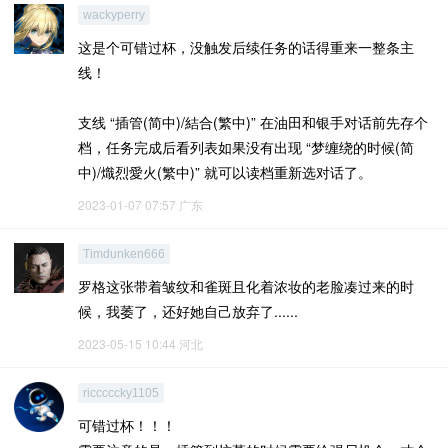
wackyperry
这是个可错过杯，没触发后续任务的话得重来一整条主
线！
支线 “插管(简中)/結合(繁中)” 在油田和银手对话前先存个
档，任务完成后看列表如果没有出现 “梦缠绕的时候(简
中)/熾烈愛火(繁中)” 就可以读档重新选对话了。
2023-01-07 07:57
广东
Timdunken666
罗格这张带着皱纹和雀斑且化着浓妆的老脸凑过来的时
候，我萎了，还好她自己放弃了......
2023-05-15 10:44
河北
ricccccky1105
可错过杯！！！