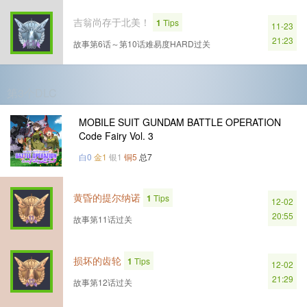
吉翁尚存于北美！
1
Tips
11-23
21:23
故事第6话～第10话难易度HARD过关
第3个DLC
MOBILE SUIT GUNDAM BATTLE OPERATION
Code Fairy Vol. 3
白0
金1
银1
铜5
总7
黄昏的提尔纳诺
1
Tips
12-02
20:55
故事第11话过关
损坏的齿轮
1
Tips
12-02
21:29
故事第12话过关