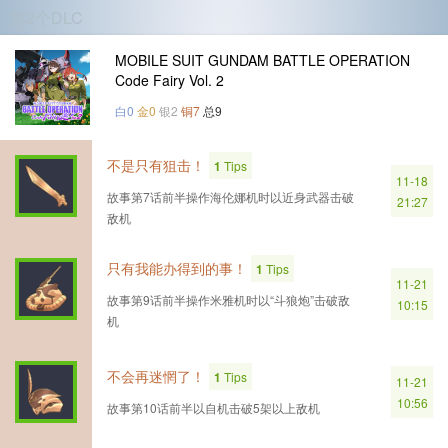
第2个DLC
MOBILE SUIT GUNDAM BATTLE OPERATION
Code Fairy Vol. 2
白0
金0
银2
铜7
总9
不是只有狙击！
1
Tips
11-18
故事第7话前半操作海伦娜机时以近身武器击破
21:27
敌机
只有我能办得到的事！
1
Tips
11-21
故事第9话前半操作米雅机时以“斗狼炮”击破敌
10:15
机
不会再迷惘了！
1
Tips
11-21
10:56
故事第10话前半以自机击破5架以上敌机