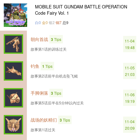
MOBILE SUIT GUNDAM BATTLE OPERATION
Code Fairy Vol. 1
白0
金0
银2
铜7
总9
朝向首战
3
Tips
11-04
19:48
故事第1话的训练过关
钓鱼
1
Tips
11-05
21:03
故事第2话前半自机击坠飞鳐
手脚俐落
3
Tips
11-06
19:19
故事第5话后半在5分钟以内过关
战场的妖精们
3
Tips
11-04
20:09
故事第1话过关