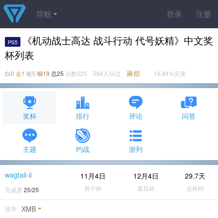
导航
登录
注册
《机动战士高达 战斗行动 代号妖精》中文奖
PS5
杯列表
麻烦
白0
金1
银5
铜19
总25
点数525 594人玩过
16.84%完美
奖杯
排行
评论
问答
主题
约战
游列
wagtail-ii
11月4日
12月4日
29.7天
首个杯
最后杯
总耗时
完成度
25/25
XMB
排序