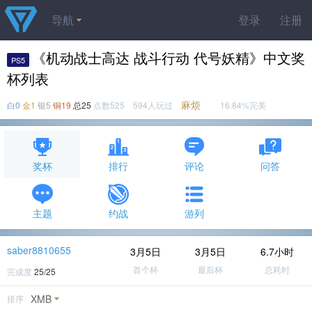
导航
登录
注册
《机动战士高达 战斗行动 代号妖精》中文奖
PS5
杯列表
麻烦
白0
金1
银5
铜19
总25
点数525 594人玩过
16.84%完美
奖杯
排行
评论
问答
主题
约战
游列
saber8810655
3月5日
3月5日
6.7小时
首个杯
最后杯
总耗时
完成度
25/25
XMB
排序