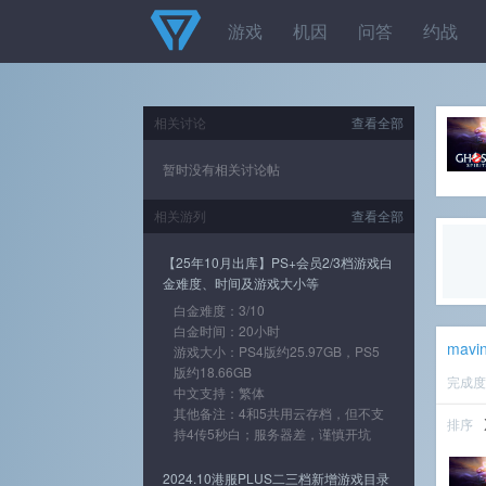
游戏
机因
问答
约战
相关讨论
查看全部
暂时没有相关讨论帖
相关游列
查看全部
【25年10月出库】PS+会员2/3档游戏白
金难度、时间及游戏大小等
白金难度：3/10
白金时间：20小时
mavin
游戏大小：PS4版约25.97GB，PS5
版约18.66GB
完成
中文支持：繁体
其他备注：4和5共用云存档，但不支
排序
持4传5秒白；服务器差，谨慎开坑
2024.10港服PLUS二三档新增游戏目录