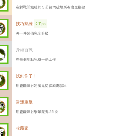
在對戰開始後的 5 分鐘內破壞所有魔鬼裂縫
技巧熟練
2
Tips
將一件裝備完全升級
身經百戰
在每個地點完成一份工作
找到你了！
用靈能噴射將魔鬼從躲藏處驅出
昏迷重擊
用靈能噴射擊暈魔鬼 25 次
收藏家