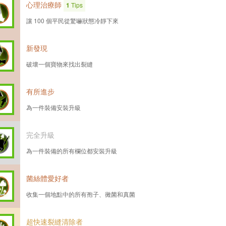
心理治療師
1
Tips
讓 100 個平民從驚嚇狀態冷靜下來
新發現
破壞一個寶物來找出裂縫
有所進步
為一件裝備安裝升級
完全升級
為一件裝備的所有欄位都安裝升級
菌絲體愛好者
收集一個地點中的所有孢子、黴菌和真菌
超快速裂縫清除者