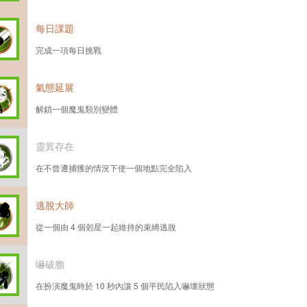
每日課題
完成一項每日挑戰
氣態延展
解鎖一個魔鬼類別變體
靈異存在
在不曾遭捕獲的情況下使一個地點完全陷入
逃脫大師
從一個由 4 個剋星一起維持的束縛逃脫
嚇破膽
在扮演魔鬼時於 10 秒內讓 5 個平民陷入嚇壞狀態