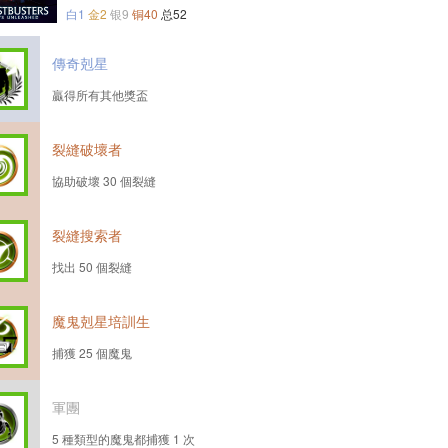
白1
金2
银9
铜40
总52
傳奇剋星
贏得所有其他獎盃
裂縫破壞者
協助破壞 30 個裂縫
裂縫搜索者
找出 50 個裂縫
魔鬼剋星培訓生
捕獲 25 個魔鬼
軍團
5 種類型的魔鬼都捕獲 1 次