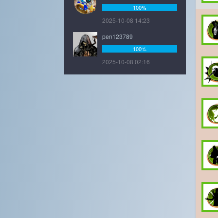
100%
2025-10-08 14:23
pen123789
100%
2025-10-08 02:16