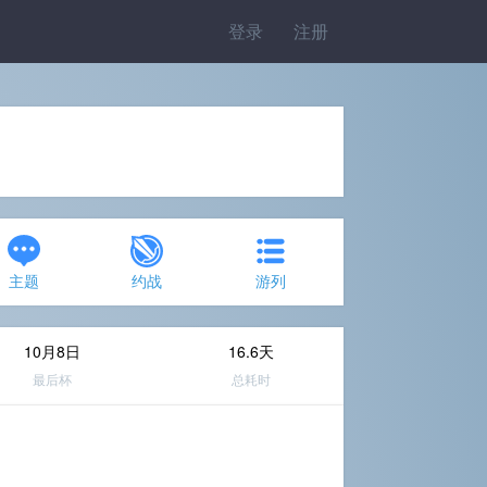
登录
注册
主题
约战
游列
10月8日
16.6天
最后杯
总耗时