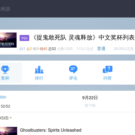
闲游
《捉鬼敢死队 灵魂释放》中文奖杯列表
PS4
普通
白1
金2
银9
铜40
总52
点数1230 115人玩过
26.09%完美
奖杯
排行
评论
问答
bin
9月22日
首个杯
度
52/52
XMB
Ghostbusters: Spirits Unleashed