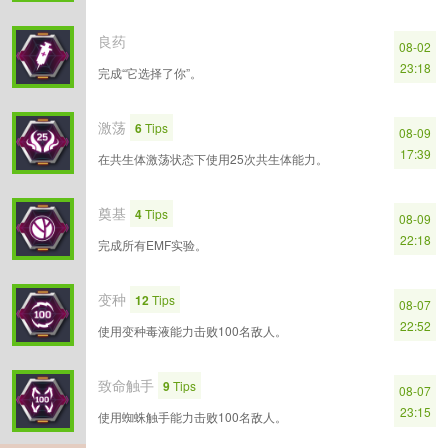
良药
08-02
23:18
完成“它选择了你”。
激荡
6
Tips
08-09
17:39
在共生体激荡状态下使用25次共生体能力。
奠基
4
Tips
08-09
22:18
完成所有EMF实验。
变种
12
Tips
08-07
22:52
使用变种毒液能力击败100名敌人。
致命触手
9
Tips
08-07
23:15
使用蜘蛛触手能力击败100名敌人。