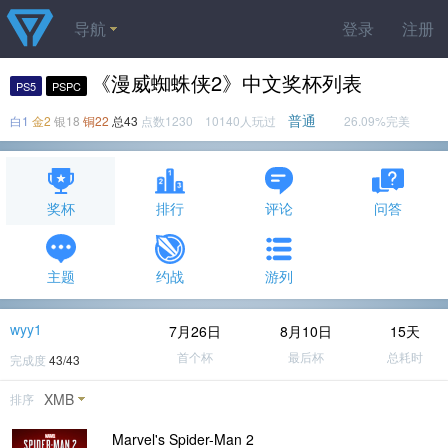
导航
登录
注册
《漫威蜘蛛侠2》中文奖杯列表
PS5
PSPC
普通
白1
金2
银18
铜22
总43
点数1230 10140人玩过
26.09%完美
奖杯
排行
评论
问答
主题
约战
游列
wyy1
7月26日
8月10日
15天
首个杯
最后杯
总耗时
完成度
43/43
XMB
排序
Marvel's Spider-Man 2