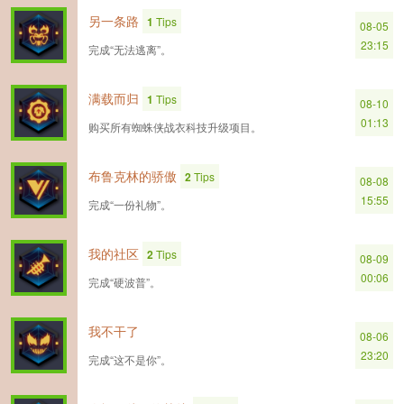
另一条路
1
Tips
08-05
23:15
完成“无法逃离”。
满载而归
1
Tips
08-10
01:13
购买所有蜘蛛侠战衣科技升级项目。
布鲁克林的骄傲
2
Tips
08-08
15:55
完成“一份礼物”。
我的社区
2
Tips
08-09
00:06
完成“硬波普”。
我不干了
08-06
23:20
完成“这不是你”。