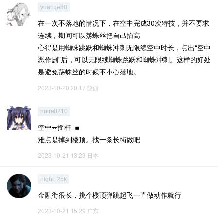
yuange88
在一次不落地的情况下，在空中完成30次特技，并不要求
连续，期间可以荡蛛丝把自己抬高
心得是用蜘蛛跳跃和蜘蛛冲刺无限续空中时长，点出“空中
恶作剧”后，可以无限续蜘蛛跳跃和蜘蛛冲刺。这样的好处
是避免荡蛛丝的时候不小心落地。
2023-10-20 20:17
陕西
noire0210
空中↔️摇杆+▪️
难点是掉到楼顶。找一条长街做吧
2023-10-21 13:23
日本
night_25k
金融街很长，挑个楼顶弹跳起飞一直做动作就行
2023-10-21 15:29
广东