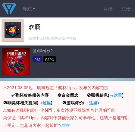
导航
登录
注册
欢腾
在空中连续施展30次空中特技。
漫威蜘蛛侠2
PS5
PSPC
⚠️2021.08.05起，明确规定『奖杯Tips』发布的内容范围
✅奖杯攻略相关内容 🚫白金留念 🚫联机信息(
→这里
)
🚫非奖杯相关提问(
→这里
) 🚫游戏评价(
→这里
)
⚠️如有违规则扣除一半N币，多次违规不排除禁言处理的可能
为保证『奖杯Tips』内容对于其他玩家的可参考性，还请严格遵守以
上规定，也恳请大家一起帮忙
🔨维护