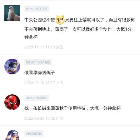
rokuroku_06
中央公园也不错
只要往上荡就可以了，而且有很多树
不会落到地上。荡高了一次可以做好多个动作，大概1分
钟拿杯
2023-11-17 11:13
英国
hayabusafung
做霍华德送鸽子
2024-02-10 15:17
上海
archerhailuo
找一条长街来回荡秋千使用特技，大概一分钟拿杯
2025-09-30 13:02
广东
yexlunzjx