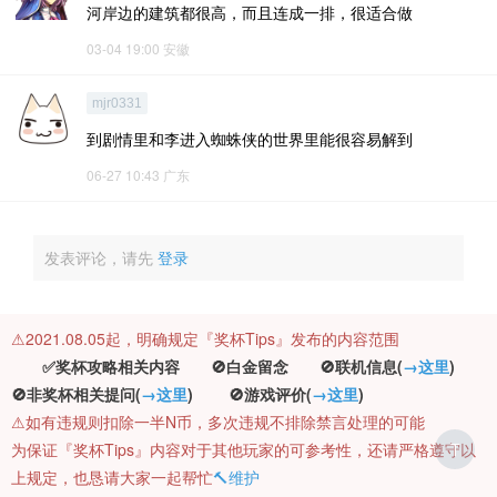
河岸边的建筑都很高，而且连成一排，很适合做
03-04 19:00
安徽
mjr0331
到剧情里和李进入蜘蛛侠的世界里能很容易解到
06-27 10:43
广东
发表评论，请先
登录
⚠️2021.08.05起，明确规定『奖杯Tips』发布的内容范围
✅奖杯攻略相关内容 🚫白金留念 🚫联机信息(
→这里
)
🚫非奖杯相关提问(
→这里
) 🚫游戏评价(
→这里
)
⚠️如有违规则扣除一半N币，多次违规不排除禁言处理的可能
为保证『奖杯Tips』内容对于其他玩家的可参考性，还请严格遵守以
T
上规定，也恳请大家一起帮忙
🔨维护