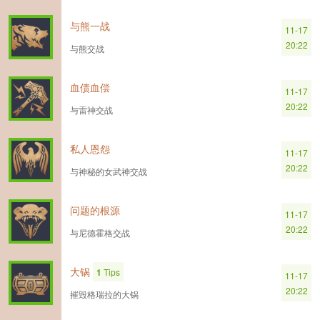
与熊一战
11-17
20:22
与熊交战
血债血偿
11-17
20:22
与雷神交战
私人恩怨
11-17
20:22
与神秘的女武神交战
问题的根源
11-17
20:22
与尼德霍格交战
大锅
1
Tips
11-17
20:22
摧毁格瑞拉的大锅