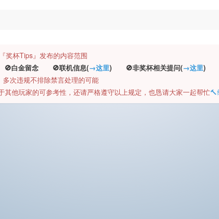
规定『奖杯Tips』发布的内容范围
白金留念 🚫联机信息(
→这里
) 🚫非奖杯相关提问(
→这里
) 
币，多次违规不排除禁言处理的可能
容对于其他玩家的可参考性，还请严格遵守以上规定，也恳请大家一起帮忙
