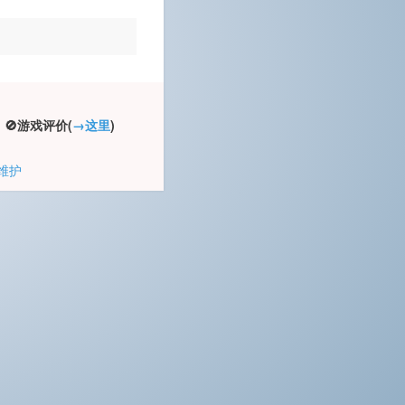
🚫游戏评价(
→这里
)
维护