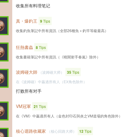
收集所有料理笔记
真・爆釣王
9
Tips
收集釣魚筆記中所有資訊（全部26種魚＋釣竿等級最高）
狂熱書蟲
8
Tips
收集書籍筆記中所有資訊（《曉闇射手春嵐》除外）
波姆碰大師
（波姆碰大师）
35
Tips
在《波姆碰》中贏過所有人（EX角色除外）
打败所有对手
VM冠軍
21
Tips
在《VM》中贏過所有人（金色封印石與炎之VM道場的角色除外）
核心迴路收藏家
（核心回路大师）
12
Tips