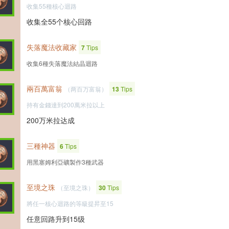
收集55種核心迴路
收集全55个核心回路
失落魔法收藏家
7
Tips
收集6種失落魔法結晶迴路
兩百萬富翁
（两百万富翁）
13
Tips
持有金錢達到200萬米拉以上
200万米拉达成
三種神器
6
Tips
用黑塞姆利亞礦製作3種武器
至境之珠
（至境之珠）
30
Tips
將任一核心迴路的等級提昇至15
任意回路升到15级