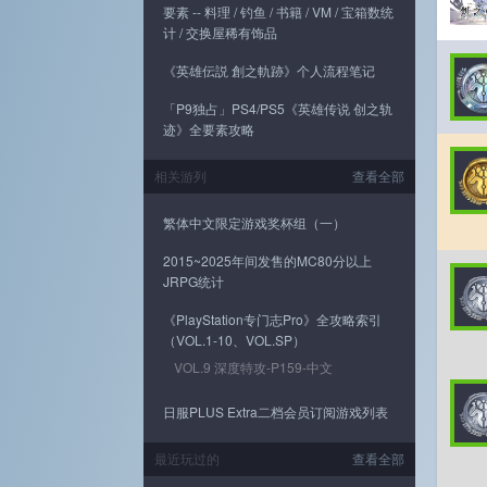
要素 -- 料理 / 钓鱼 / 书籍 / VM / 宝箱数统
计 / 交换屋稀有饰品
《英雄伝説 創之軌跡》个人流程笔记
「P9独占」PS4/PS5《英雄传说 创之轨
迹》全要素攻略
相关游列
查看全部
繁体中文限定游戏奖杯组（一）
2015~2025年间发售的MC80分以上
JRPG统计
《PlayStation专门志Pro》全攻略索引
（VOL.1-10、VOL.SP）
VOL.9 深度特攻-P159-中文
日服PLUS Extra二档会员订阅游戏列表
最近玩过的
查看全部