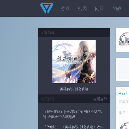
游戏
机因
问答
约战
关联游戏
英雄传说 创之轨迹
wyy1
相关讨论
查看全部
完成
（授权转载）[FRC]Gamer网站 创之轨
排序
迹 近藤社长访谈翻译
「P9独占」《英雄传说 创之轨迹》收集