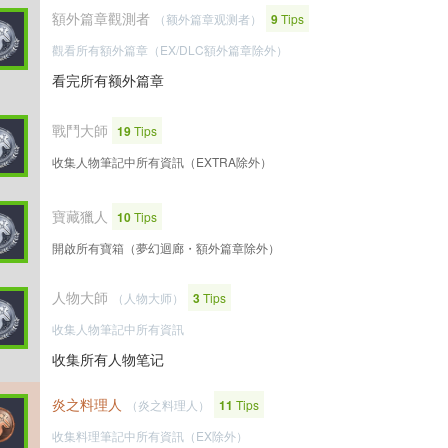
額外篇章觀測者
（额外篇章观测者）
9
Tips
觀看所有額外篇章（EX/DLC額外篇章除外）
看完所有额外篇章
戰鬥大師
19
Tips
收集人物筆記中所有資訊（EXTRA除外）
寶藏獵人
10
Tips
開啟所有寶箱（夢幻迴廊・額外篇章除外）
人物大師
（人物大师）
3
Tips
收集人物筆記中所有資訊
收集所有人物笔记
炎之料理人
（炎之料理人）
11
Tips
收集料理筆記中所有資訊（EX除外）