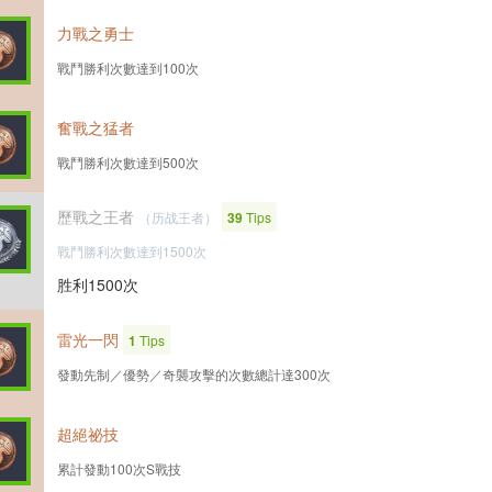
力戰之勇士
戰鬥勝利次數達到100次
奮戰之猛者
戰鬥勝利次數達到500次
歷戰之王者
（历战王者）
39
Tips
戰鬥勝利次數達到1500次
胜利1500次
雷光一閃
1
Tips
發動先制／優勢／奇襲攻擊的次數總計達300次
超絕祕技
累計發動100次S戰技