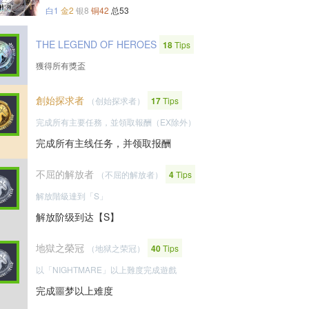
白1
金2
银8
铜42
总53
THE LEGEND OF HEROES
18
Tips
獲得所有獎盃
創始探求者
（创始探求者）
17
Tips
完成所有主要任務，並領取報酬（EX除外）
完成所有主线任务，并领取报酬
不屈的解放者
（不屈的解放者）
4
Tips
解放階級達到「S」
解放阶级到达【S】
地獄之榮冠
（地狱之荣冠）
40
Tips
以「NIGHTMARE」以上難度完成遊戲
完成噩梦以上难度