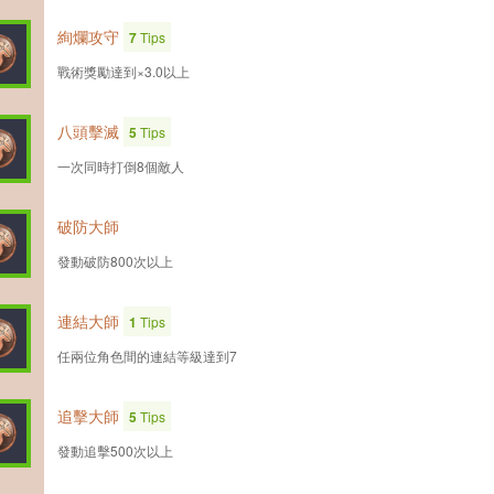
絢爛攻守
7
Tips
戰術獎勵達到×3.0以上
八頭擊滅
5
Tips
一次同時打倒8個敵人
破防大師
發動破防800次以上
連結大師
1
Tips
任兩位角色間的連結等級達到7
追擊大師
5
Tips
發動追擊500次以上