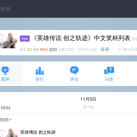
闲游
《英雄传说 创之轨迹》中文奖杯列表
港
PS4
容易
白1
金2
银8
铜42
总53
点数1230 5204人玩过
51.86%完
奖杯
排行
评论
问答
11月5日
首个杯
度
53/53
XMB
英雄傳說 創之軌跡