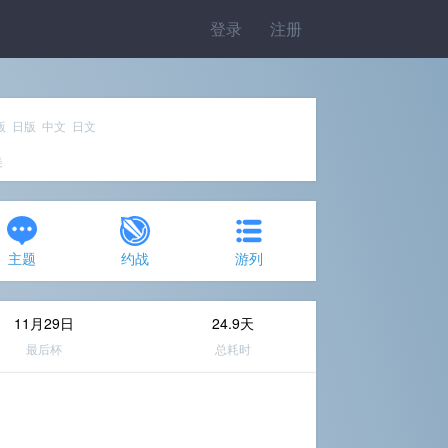
登录
注册
版 日版 中文 日文
美
主题
约战
游列
11月29日
24.9天
最后杯
总耗时