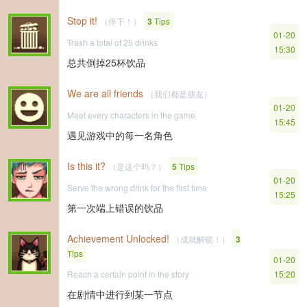
Stop it!
（停下！）
3
Tips
01-20
Trash a total of 25 drinks
15:30
总共倒掉25杯饮品
We are all friends
（我们都是朋友）
01-20
Meet every characters in the game
15:45
遇见游戏中的每一名角色
Is this it?
（是这个吗？）
5
Tips
01-20
Serve the wrong drink for the first time
15:25
第一次端上错误的饮品
Achievement Unlocked!
（成就解锁！）
3
Tips
01-20
Reach a certain point in the story
15:20
在剧情中进行到某一节点