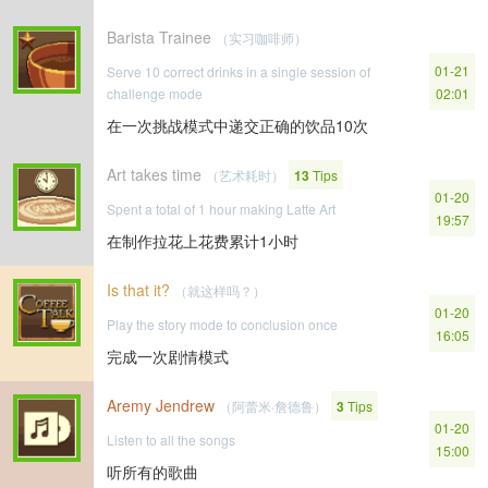
Barista Trainee
（实习咖啡师）
01-21
Serve 10 correct drinks in a single session of
challenge mode
02:01
在一次挑战模式中递交正确的饮品10次
Art takes time
（艺术耗时）
13
Tips
01-20
Spent a total of 1 hour making Latte Art
19:57
在制作拉花上花费累计1小时
Is that it?
（就这样吗？）
01-20
Play the story mode to conclusion once
16:05
完成一次剧情模式
Aremy Jendrew
（阿蕾米·詹德鲁）
3
Tips
01-20
Listen to all the songs
15:00
听所有的歌曲