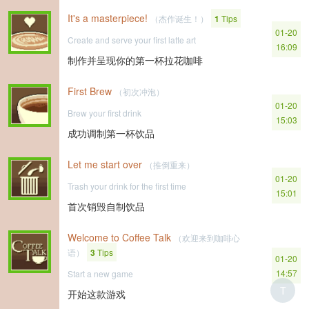
It's a masterpiece!
（杰作诞生！）
1
Tips
01-20
Create and serve your first latte art
16:09
制作并呈现你的第一杯拉花咖啡
First Brew
（初次冲泡）
01-20
Brew your first drink
15:03
成功调制第一杯饮品
Let me start over
（推倒重来）
01-20
Trash your drink for the first time
15:01
首次销毁自制饮品
Welcome to Coffee Talk
（欢迎来到咖啡心
语）
3
Tips
01-20
14:57
Start a new game
T
开始这款游戏