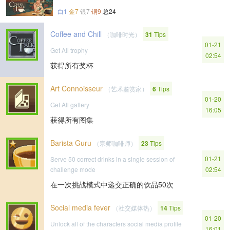
白1
金7
银7
铜9
总24
Coffee and Chill
（咖啡时光）
31
Tips
01-21
Get All trophy
02:54
获得所有奖杯
Art Connoisseur
（艺术鉴赏家）
6
Tips
01-20
Get All gallery
16:05
获得所有图集
Barista Guru
（宗师咖啡师）
23
Tips
01-21
Serve 50 correct drinks in a single session of
challenge mode
02:54
在一次挑战模式中递交正确的饮品50次
Social media fever
（社交媒体热）
14
Tips
01-20
Unlock all of the characters social media profile
16:01