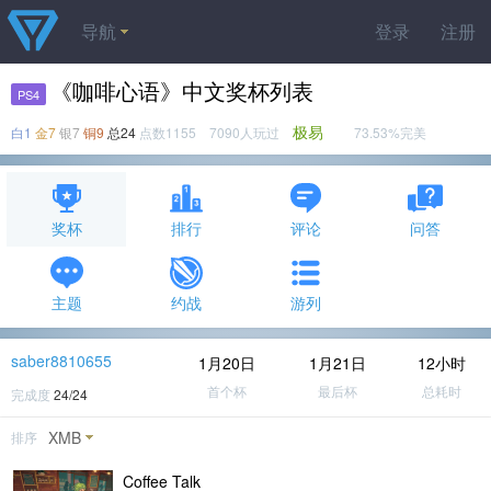
导航
登录
注册
《咖啡心语》中文奖杯列表
PS4
极易
白1
金7
银7
铜9
总24
点数1155 7090人玩过
73.53%完美
奖杯
排行
评论
问答
主题
约战
游列
saber8810655
1月20日
1月21日
12小时
首个杯
最后杯
总耗时
完成度
24/24
XMB
排序
Coffee Talk