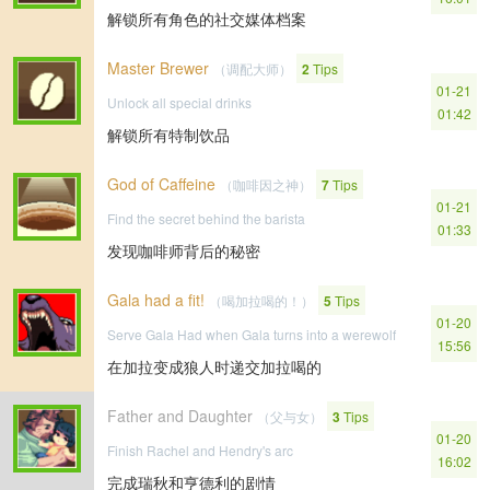
解锁所有角色的社交媒体档案
Master Brewer
（调配大师）
2
Tips
01-21
Unlock all special drinks
01:42
解锁所有特制饮品
God of Caffeine
（咖啡因之神）
7
Tips
01-21
Find the secret behind the barista
01:33
发现咖啡师背后的秘密
Gala had a fit!
（喝加拉喝的！）
5
Tips
01-20
Serve Gala Had when Gala turns into a werewolf
15:56
在加拉变成狼人时递交加拉喝的
Father and Daughter
（父与女）
3
Tips
01-20
Finish Rachel and Hendry's arc
16:02
完成瑞秋和亨德利的剧情