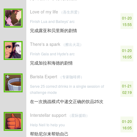
Love of my life
（吾生所爱）
01-20
Finish Lua and Baileys' arc
15:55
完成露亚和贝里斯的剧情
There's a spark
（擦出火花）
01-20
Finish Gala and Hyde's arc
16:05
完成加拉和海德的剧情
Barista Expert
（专家咖啡师）
01-21
Serve 25 correct drinks in a single session of
challenge mode
02:19
在一次挑战模式中递交正确的饮品25次
Interstellar support
（星际援助）
01-20
Help Neil to help you
16:05
帮助尼尔来帮助自己