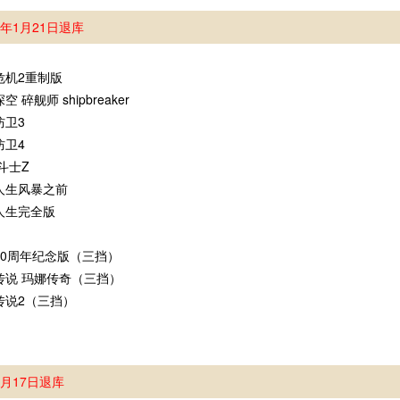
5年1月21日退库
危机2重制版
空 碎舰师 shipbreaker
防卫3
防卫4
斗士Z
人生风暴之前
人生完全版
30周年纪念版（三挡）
传说 玛娜传奇（三挡）
传说2（三挡）
2月17日退库