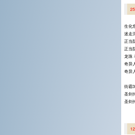
2
生化
迷走深
正当
正当
龙珠 
奇异
奇异
街霸
圣剑
圣剑
1