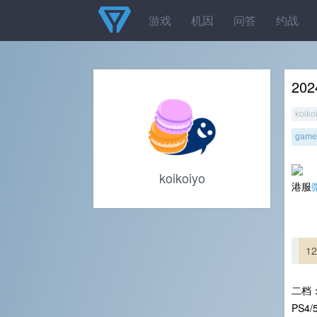
游戏
机因
问答
约战
20
koiko
gamel
koikoiyo
港服
1
二档
PS4