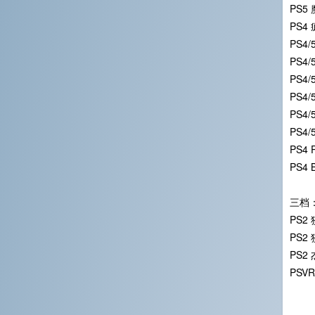
PS5 
PS4
PS4/
PS4
PS4
PS4
PS4
PS4/
PS4 
PS4
三档
PS2
PS2
PS2
PSV