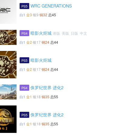
WRC GENERATIONS
PS5
白1
金3
银9
铜32
总45
暗影火炬城
港版 美版 日版 中文
PS4
白1
金2
银17
铜24
总44
暗影火炬城
PS5
白1
金2
银17
铜24
总44
侏罗纪世界 进化2
PS4
白1
金1
银18
铜35
总55
侏罗纪世界 进化2
PS5
白1
金1
银18
铜35
总55