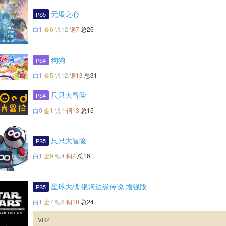
无垠之心
PS5
白1
金6
银12
铜7
总26
狗狗
PS4
白1
金5
银12
铜13
总31
只只大冒险
PS4
白0
金1
银1
铜13
总15
只只大冒险
PS5
白1
金9
银4
铜2
总16
星球大战 银河边缘传说 增强版
PS5
白1
金7
银6
铜10
总24
VR2