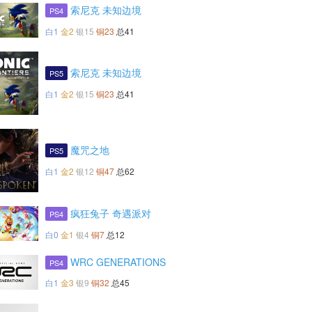
索尼克 未知边境
PS4
白1
金2
银15
铜23
总41
索尼克 未知边境
PS5
白1
金2
银15
铜23
总41
魔咒之地
PS5
白1
金2
银12
铜47
总62
疯狂兔子 奇遇派对
PS4
白0
金1
银4
铜7
总12
WRC GENERATIONS
PS4
白1
金3
银9
铜32
总45