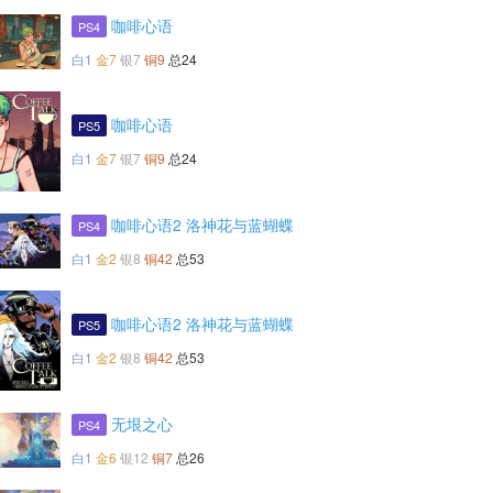
咖啡心语
PS4
白1
金7
银7
铜9
总24
咖啡心语
PS5
白1
金7
银7
铜9
总24
咖啡心语2 洛神花与蓝蝴蝶
PS4
白1
金2
银8
铜42
总53
咖啡心语2 洛神花与蓝蝴蝶
PS5
白1
金2
银8
铜42
总53
无垠之心
PS4
白1
金6
银12
铜7
总26