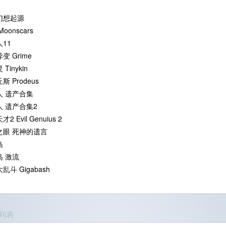
幻想起源
oonscars
11
变 Grime
Tinykin
斯 Prodeus
人 遗产合集
人 遗产合集2
2 Evil Genuius 2
之眼 死神的遗言
岛
岛 激流
乱斗 Gigabash
列表