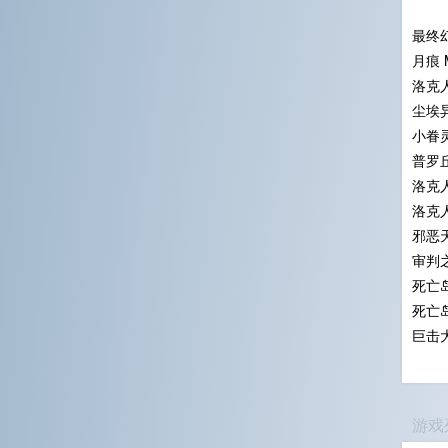
最终
月痕 M
洛克人
尘埃异
小眷灵 
普罗丘
洛克
洛克
邪恶天才
审判
死亡
死亡
巨击大
游戏