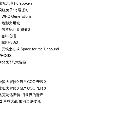
魔咒之地 Forspoken
 疯狂兔子:奇遇派对
5 WRC Generations
/5 暗影火炬城
/5 侏罗纪世界 进化2
/5 咖啡心语
/5 咖啡心语2
5 无垠之心 A Space for the Unbound
PHOGS
 Biped只只大冒险
：
 狡狐大冒险2 SLY COOPER 2
 狡狐大冒险3 SLY COOPER 3
 杰克与达斯特:旧世界的遗产
R2 星球大战 银河边缘传说