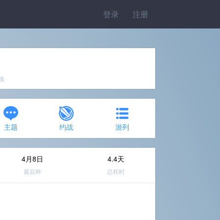
登录
注册
完美
主题
约战
游列
4月8日
4.4天
最后杯
总耗时