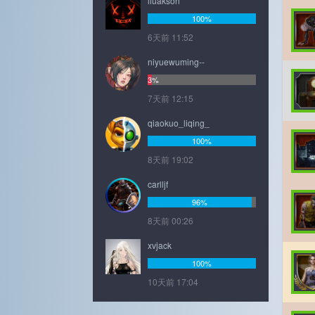
liuakson
100%
6天前 11:52
niyuewuming--
3%
7天前 12:15
qiaokuo_liqing_
100%
8天前 19:02
carlljf
96%
8天前 00:26
xvjack
100%
10天前 17:04