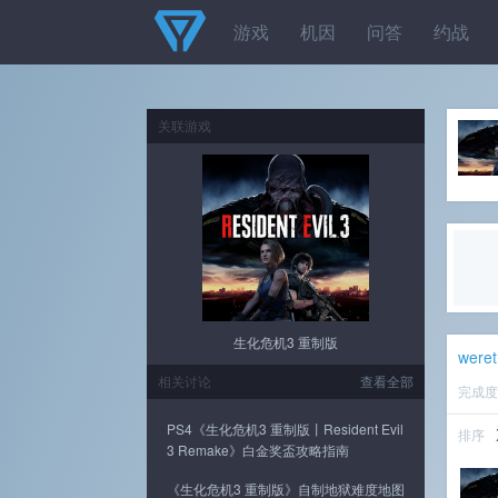
游戏
机因
问答
约战
关联游戏
生化危机3 重制版
weret
相关讨论
查看全部
完成
PS4《生化危机3 重制版丨Resident Evil
排序
3 Remake》白金奖盃攻略指南
《生化危机3 重制版》自制地狱难度地图