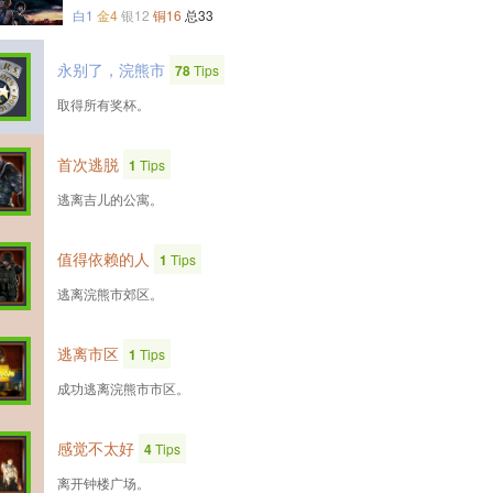
白1
金4
银12
铜16
总33
永别了，浣熊市
78
Tips
取得所有奖杯。
首次逃脱
1
Tips
逃离吉儿的公寓。
值得依赖的人
1
Tips
逃离浣熊市郊区。
逃离市区
1
Tips
成功逃离浣熊市市区。
感觉不太好
4
Tips
离开钟楼广场。