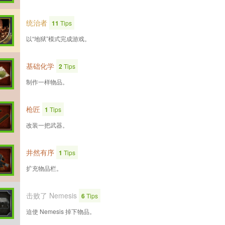
统治者
11
Tips
以“地狱”模式完成游戏。
基础化学
2
Tips
制作一样物品。
枪匠
1
Tips
改装一把武器。
井然有序
1
Tips
扩充物品栏。
击败了 Nemesis
6
Tips
迫使 Nemesis 掉下物品。