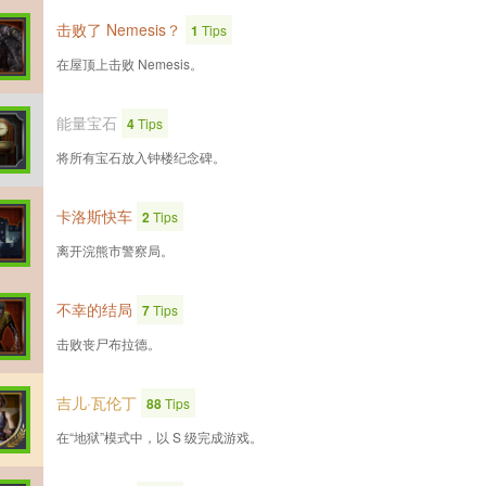
击败了 Nemesis？
1
Tips
在屋顶上击败 Nemesis。
能量宝石
4
Tips
将所有宝石放入钟楼纪念碑。
卡洛斯快车
2
Tips
离开浣熊市警察局。
不幸的结局
7
Tips
击败丧尸布拉德。
吉儿·瓦伦丁
88
Tips
在“地狱”模式中，以 S 级完成游戏。