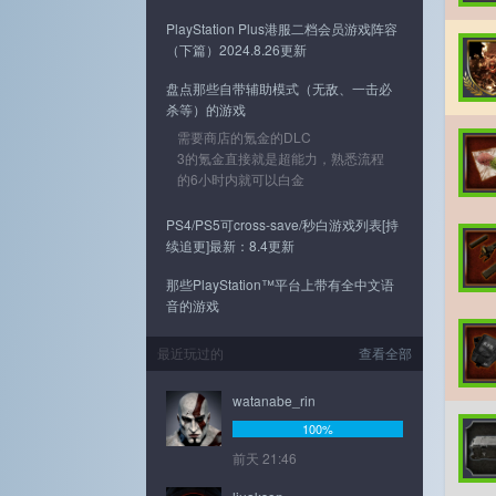
PlayStation Plus港服二档会员游戏阵容
（下篇）2024.8.26更新
盘点那些自带辅助模式（无敌、一击必
杀等）的游戏
需要商店的氪金的DLC
3的氪金直接就是超能力，熟悉流程
的6小时内就可以白金
PS4/PS5可cross-save/秒白游戏列表[持
续追更]最新：8.4更新
那些PlayStation™平台上带有全中文语
音的游戏
最近玩过的
查看全部
watanabe_rin
100%
前天 21:46