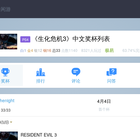
闲游
《生化危机3》中文奖杯列表
PS4
极易
白1
金4
银12
铜16
总33
点数1140 8321人玩过
63.74%
奖杯
排行
评论
问答
henight
4月4日
首个杯
度
33/33
XMB
RESIDENT EVIL 3