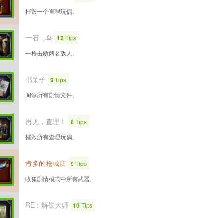
摧毁一个查理玩偶。
一石二鸟
12
Tips
一枪击败两名敌人。
书呆子
9
Tips
阅读所有剧情文件。
再见，查理！
8
Tips
摧毁所有查理玩偶。
肯多的枪械店
9
Tips
收集剧情模式中所有武器。
RE：解锁大师
10
Tips