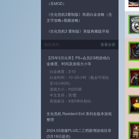
（非MOD）
《生化危机3重制版》简易白金攻略（含
文字攻略+视频攻略）
《生化危机3 重制版》美版典藏版开箱
相关游列
查看全部
【25年3月出库】PS+会员2/3档游戏白
金难度、时间及游戏大小等
白金难度：3/10
白金时间：10~20小时（氪金可缩短
至10小时内）
游戏大小：约22GB
中文支持：简/繁
其他备注：4传5单向秒白
生化危机 Resident Evil 系列全版本游戏
整理
2024.03港服PLUS二三档新增游戏目录
(3月19日提供)