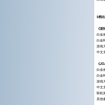
3档
《逆
白金难
白金
游戏大
中文
《J
白金难
白金时
游戏大
中文
联机
其他