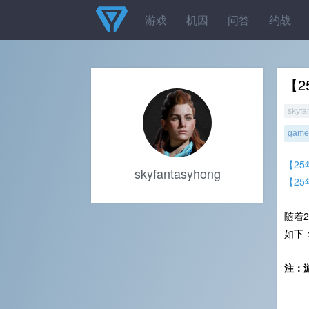
游戏
机因
问答
约战
【2
skyfa
gamel
【2
skyfantasyhong
【2
随着2
如下
注：