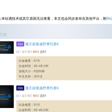
止本站遇技术或其它原因无法查看，本文也会同步发布在其他平台，附
B
列表
魔爪能量越野摩托赛6
PS4
白1
金3
银5
铜42
总51
白金难度：5/10
白金时间：30~45小时
游戏大小：约20GB
中文支持：无中文
魔爪能量越野摩托赛6
PS5
白1
金3
银5
铜42
总51
白金难度：5/10
白金时间：30~45小时