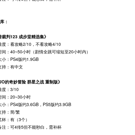
出库：
转裁判123 成步堂精选集》
度：看攻略2/10，不看攻略4/10
时间：40~50小时（剧情全跳可缩短至20小时内）
小：PS4版约1.9GB
支持：有中文
OJO的奇妙冒险 群星之战 重制版》
度：3/10
间：20~30小时
小：PS4版约3.6GB，PS5版约3.9GB
支持：简/繁
奖杯：有（3个）
备注：可4传5但不能秒白，需补杯