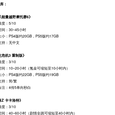
出库：
爪能量越野摩托赛6》
度：5/10
间：30~45小时
小：PS4版约20GB，PS5版约17GB
支持：无中文
化危机3 重制版》
度：3/10
时间：10~20小时（氪金可缩短至10小时内）
小：PS4版约22GB，PS5版约19GB
支持：简/繁
备注：4传5单向秒白
珠Z 卡卡洛特》
度：3/10
时间：40~60小时（剧情全跳可缩短至40小时内）