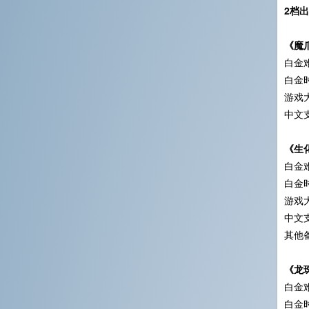
2档
《魔
白金难
白金时
游戏大
中文
《生
白金难
白金
游戏大
中文
其他
《龙
白金难
白金