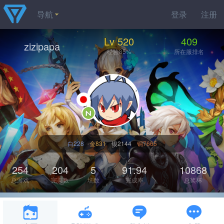
导航
登录
注册
Lv 520
409
zizipapa
经验85%
所在服排名
白228
金831
银2144
铜7665
254
204
5
91.94
10868
总游戏
完美数
坑数
完成率
总奖杯