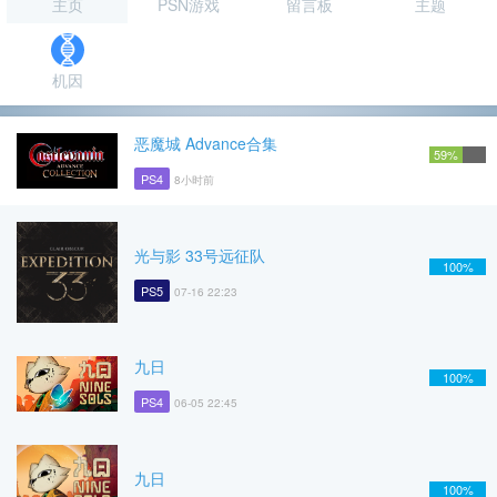
主页
PSN游戏
留言板
主题
机因
恶魔城 Advance合集
59%
PS4
8小时前
光与影 33号远征队
100%
PS5
07-16 22:23
九日
100%
PS4
06-05 22:45
九日
100%