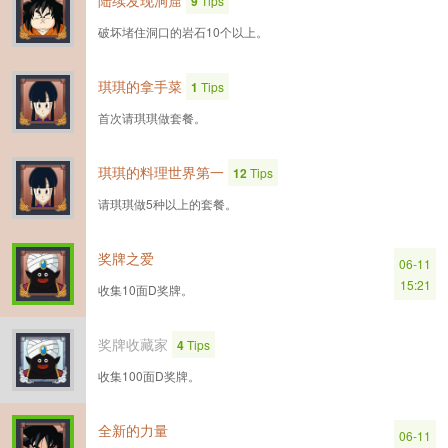
陆续发现洞窟
9
Tips
破坏堵住洞口的岩石10个以上。
琪琪的拿手菜
1
Tips
首次请琪琪做套餐。
琪琪的料理世界第一
12
Tips
请琪琪做5种以上的套餐。
奖牌之爱
06-11
15:21
收集10面D奖牌。
奖牌收藏家
4
Tips
收集100面D奖牌。
全新的力量
06-11