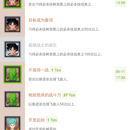
13:09
首次习得必杀技树形图上的必杀技或奥义。
目标成为最强
习得必杀技树形图上的必杀技或奥义50次以上。
超级战士的诞生
习得必杀技树形图上的必杀技或奥义100次以上。
不值得一战
1
Tips
06-11
17:39
首次以推进攻击撞飞敌人。
相差悬殊的战斗力
27
Tips
以推进攻击撞飞敌人50次以上。
开发起始
1
Tips
成功开发机械零件。