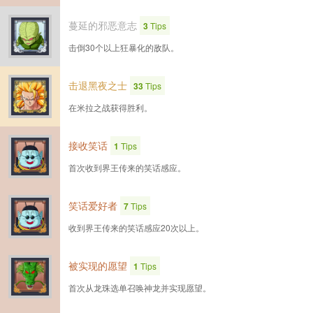
蔓延的邪恶意志
3
Tips
击倒30个以上狂暴化的敌队。
击退黑夜之士
33
Tips
在米拉之战获得胜利。
接收笑话
1
Tips
首次收到界王传来的笑话感应。
笑话爱好者
7
Tips
收到界王传来的笑话感应20次以上。
被实现的愿望
1
Tips
首次从龙珠选单召唤神龙并实现愿望。