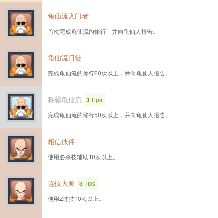
龟仙流入门者
首次完成龟仙流的修行，并向龟仙人报告。
龟仙流门徒
完成龟仙流的修行20次以上，并向龟仙人报告。
称霸龟仙流
3
Tips
完成龟仙流的修行50次以上，并向龟仙人报告。
相信伙伴
使用必杀技辅助10次以上。
连技大师
3
Tips
使用Z连技10次以上。