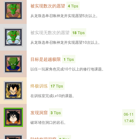
被实现数次的愿望
4
Tips
从龙珠选单召唤神龙并实现愿望5次以上。
被实现无数次的愿望
18
Tips
从龙珠选单召唤神龙并实现愿望10次以上。
目标是超越极限
1
Tips
以任一玩家角色完成10个以上的修行地课题。
终极训练
17
Tips
在训练室完成Lv10的课题。
发现洞窟
3
Tips
06-11
17:46
破坏堵住洞口的岩石。