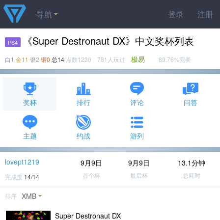
导航
登录
注册
《Super Destronaut DX》中文奖杯列表
PS4
极易
白1
金11
银2
铜0
总14
点数1230 781人玩过
89.76%完美
奖杯
排行
评论
问答
主题
约战
游列
lovept1219
9月9日
9月9日
13.1分钟
首个杯
最后杯
总耗时
完成度
14/14
XMB
排序
Super Destronaut DX