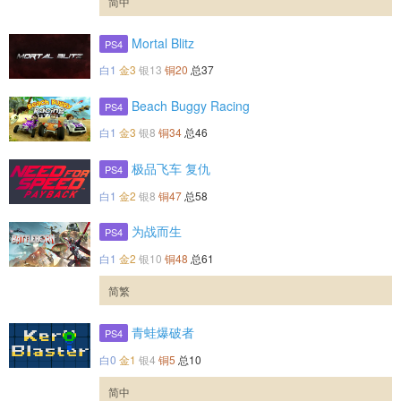
简中
Mortal Blitz
PS4
白1
金3
银13
铜20
总37
Beach Buggy Racing
PS4
白1
金3
银8
铜34
总46
极品飞车 复仇
PS4
白1
金2
银8
铜47
总58
为战而生
PS4
白1
金2
银10
铜48
总61
简繁
青蛙爆破者
PS4
白0
金1
银4
铜5
总10
简中