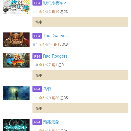
彩虹涂鸦军团
PS4
白1
金9
银3
铜10
总23
简中
The Dwarves
PS4
白1
金4
银14
铜15
总34
Rad Rodgers
PS4
白0
金1
银7
铜1
总9
简中
乌鸦
PS4
白1
金5
银9
铜20
总35
简中
预兆景象
PS4
白1
金6
银5
铜22
总34