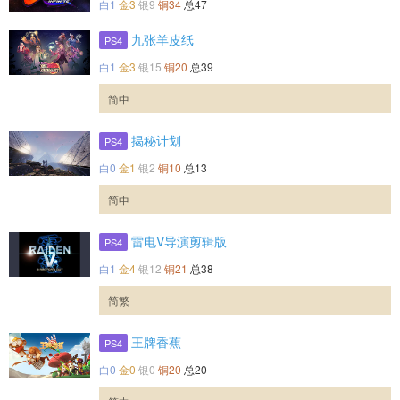
白1
金3
银9
铜34
总47
九张羊皮纸
PS4
白1
金3
银15
铜20
总39
简中
揭秘计划
PS4
白0
金1
银2
铜10
总13
简中
雷电V导演剪辑版
PS4
白1
金4
银12
铜21
总38
简繁
王牌香蕉
PS4
白0
金0
银0
铜20
总20