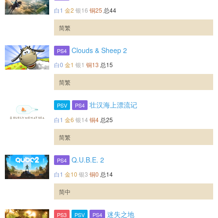
白1
金2
银16
铜25
总44
简繁
Clouds & Sheep 2
PS4
白0
金1
银1
铜13
总15
简繁
壮汉海上漂流记
PSV
PS4
白1
金6
银14
铜4
总25
简繁
Q.U.B.E. 2
PS4
白1
金10
银3
铜0
总14
简中
迷失之地
PS3
PSV
PS4