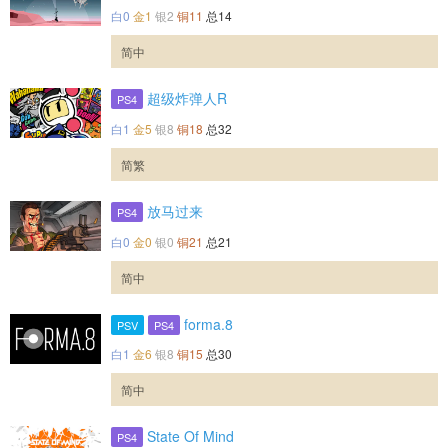
白0
金1
银2
铜11
总14
简中
超级炸弹人R
PS4
白1
金5
银8
铜18
总32
简繁
放马过来
PS4
白0
金0
银0
铜21
总21
简中
forma.8
PSV
PS4
白1
金6
银8
铜15
总30
简中
State Of Mind
PS4