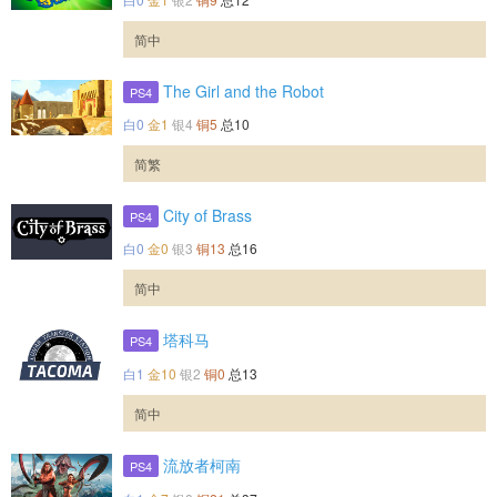
简中
The Girl and the Robot
PS4
白0
金1
银4
铜5
总10
简繁
City of Brass
PS4
白0
金0
银3
铜13
总16
简中
塔科马
PS4
白1
金10
银2
铜0
总13
简中
流放者柯南
PS4