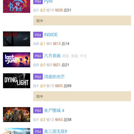
Pyre
PS4
白1
金2
银10
铜38
总51
简中
INSIDE
PS4
白0
金1
银0
铜13
总14
六月衷曲
港版 美版 中文
PS4
白0
金0
银0
铜21
总21
消逝的光芒
PS4
白1
金3
银15
铜50
总69
简中
丧尸围城 4
PS4
白1
金2
银12
铜43
总58
真三国无双8
PS4