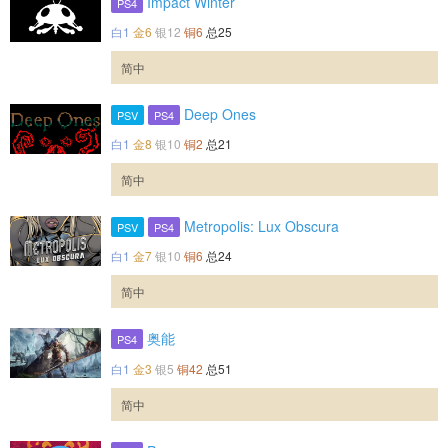
Impact Winter
PS4
白1
金6
银12
铜6
总25
简中
Deep Ones
PSV
PS4
白1
金8
银10
铜2
总21
简中
Metropolis: Lux Obscura
PSV
PS4
白1
金7
银10
铜6
总24
简中
奥能
PS4
白1
金3
银5
铜42
总51
简中