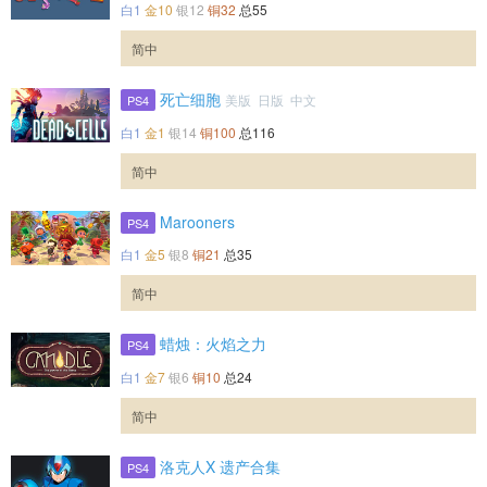
白1
金10
银12
铜32
总55
简中
死亡细胞
美版 日版 中文
PS4
白1
金1
银14
铜100
总116
简中
Marooners
PS4
白1
金5
银8
铜21
总35
简中
蜡烛：火焰之力
PS4
白1
金7
银6
铜10
总24
简中
洛克人X 遗产合集
PS4