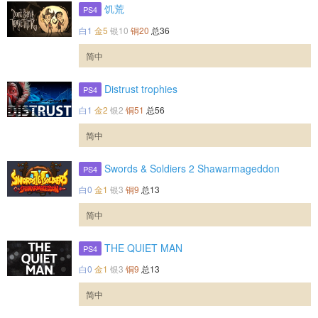
饥荒
PS4
白1
金5
银10
铜20
总36
简中
Distrust trophies
PS4
白1
金2
银2
铜51
总56
简中
Swords & Soldiers 2 Shawarmageddon
PS4
白0
金1
银3
铜9
总13
简中
THE QUIET MAN
PS4
白0
金1
银3
铜9
总13
简中