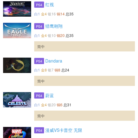
红视
PS4
白1
金4
银16
铜14
总35
猎鹰翱翔
PS4
白1
金4
银10
铜20
总35
简中
Dandara
PS4
白1
金8
银7
铜8
总24
简中
蔚蓝
PS4
白1
金4
银20
铜6
总31
简中
漫威VS卡普空 无限
PS4