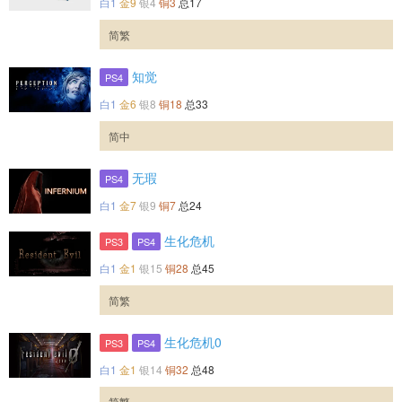
白1
金9
银4
铜3
总17
简繁
知觉
PS4
白1
金6
银8
铜18
总33
简中
无瑕
PS4
白1
金7
银9
铜7
总24
生化危机
PS3
PS4
白1
金1
银15
铜28
总45
简繁
生化危机0
PS3
PS4
白1
金1
银14
铜32
总48
简繁