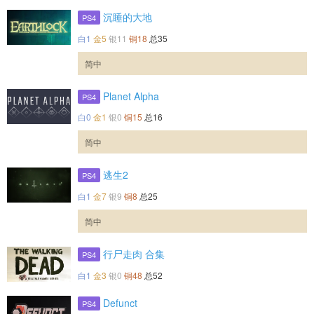
沉睡的大地
PS4
白1
金5
银11
铜18
总35
简中
Planet Alpha
PS4
白0
金1
银0
铜15
总16
简中
逃生2
PS4
白1
金7
银9
铜8
总25
简中
行尸走肉 合集
PS4
白1
金3
银0
铜48
总52
Defunct
PS4