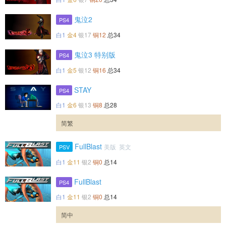
鬼泣2
PS4
白1
金4
银17
铜12
总34
鬼泣3 特别版
PS4
白1
金5
银12
铜16
总34
STAY
PS4
白1
金6
银13
铜8
总28
简繁
FullBlast
美版 英文
PSV
白1
金11
银2
铜0
总14
FullBlast
PS4
白1
金11
银2
铜0
总14
简中