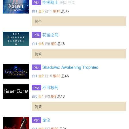
空洞骑士
美版 中文
PS4
白1
金5
银11
铜18
总35
简中
花园之间
PS4
白1
金8
银9
铜0
总18
简繁
Shadows: Awakening Trophies
PS4
白1
金2
银15
铜28
总46
不可救药
PS4
白0
金1
银3
铜9
总13
简繁
鬼泣
PS4
白1
金6
银7
铜20
总34