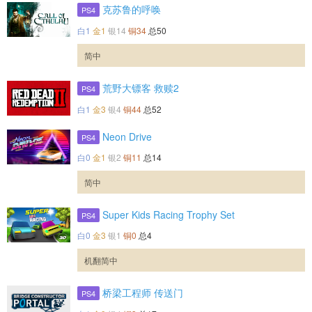
克苏鲁的呼唤
PS4
白1
金1
银14
铜34
总50
简中
荒野大镖客 救赎2
PS4
白1
金3
银4
铜44
总52
Neon Drive
PS4
白0
金1
银2
铜11
总14
简中
Super Kids Racing Trophy Set
PS4
白0
金3
银1
铜0
总4
机翻简中
桥梁工程师 传送门
PS4