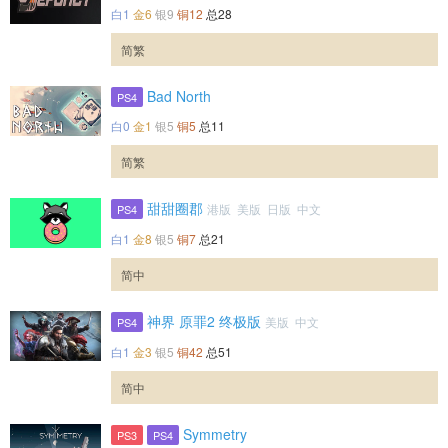
白1
金6
银9
铜12
总28
简繁
Bad North
PS4
白0
金1
银5
铜5
总11
简繁
甜甜圈郡
港版 美版 日版 中文
PS4
白1
金8
银5
铜7
总21
简中
神界 原罪2 终极版
美版 中文
PS4
白1
金3
银5
铜42
总51
简中
Symmetry
PS3
PS4