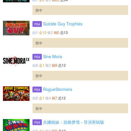
简中
Suicide Guy Trophies
PS4
白1
金10
银2
铜0
总13
简中
Sine Mora
PS4
白0
金1
银2
铜9
总12
简中
RogueStormers
PS4
白0
金1
银4
铜7
总12
简中
吉娜姐妹：扭曲梦境 - 导演剪辑版
PS4
白0
金1
银2
铜9
总12