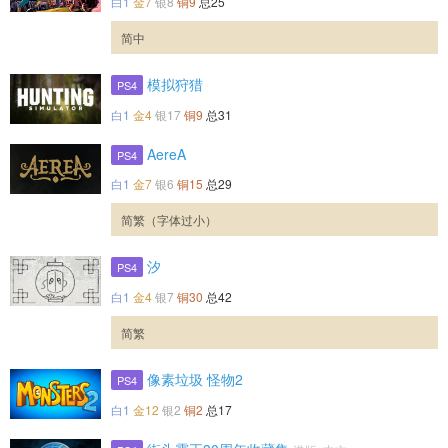
白1
金7
银8
铜9
总25
简中
模拟狩猎
PS4
白1
金4
银17
铜9
总31
AereA
PS4
白1
金7
银6
铜15
总29
简繁（字体过小）
汐
PS4
白1
金4
银7
铜30
总42
简繁
像素垃圾 怪物2
PS4
白1
金12
银2
铜2
总17