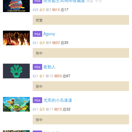
街头霸王30周年收藏集
港版 中文
PS4
白0
金0
银3
铜14
总17
简繁
Agony
PS4
白1
金5
银9
铜20
总35
简中
夜勤人
PS4
白1
金1
银12
铜53
总67
简中
尤库的小岛速递
PS4
白1
金5
银11
铜15
总32
简中