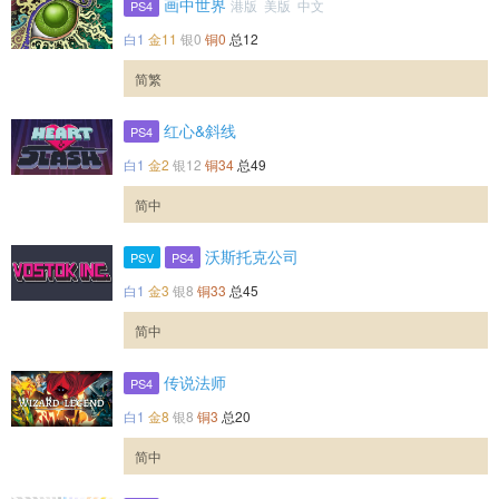
画中世界
港版 美版 中文
PS4
白1
金11
银0
铜0
总12
简繁
红心&斜线
PS4
白1
金2
银12
铜34
总49
简中
沃斯托克公司
PSV
PS4
白1
金3
银8
铜33
总45
简中
传说法师
PS4
白1
金8
银8
铜3
总20
简中