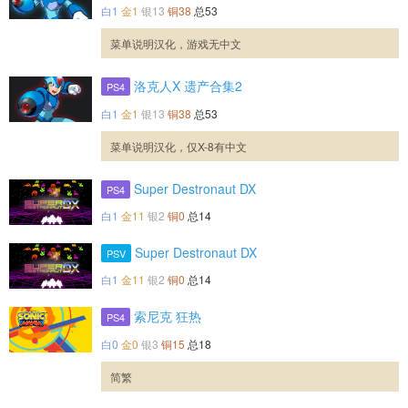
白1
金1
银13
铜38
总53
菜单说明汉化，游戏无中文
洛克人X 遗产合集2
PS4
白1
金1
银13
铜38
总53
菜单说明汉化，仅X-8有中文
Super Destronaut DX
PS4
白1
金11
银2
铜0
总14
Super Destronaut DX
PSV
白1
金11
银2
铜0
总14
索尼克 狂热
PS4
白0
金0
银3
铜15
总18
简繁