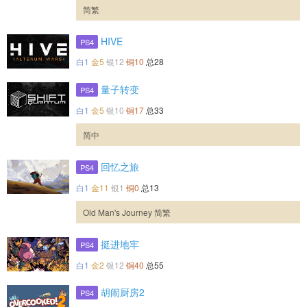
简繁
HIVE
PS4
白1
金5
银12
铜10
总28
量子转变
PS4
白1
金5
银10
铜17
总33
简中
回忆之旅
PS4
白1
金11
银1
铜0
总13
Old Man's Journey 简繁
挺进地牢
PS4
白1
金2
银12
铜40
总55
胡闹厨房2
PS4