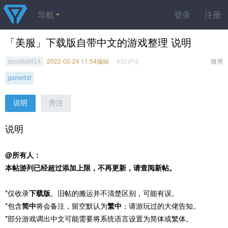
导航
登录
注册
「美服」下载版自带中文的游戏整理 说明
2022-02-24 11:54编辑
432评论
微博
deadkid414
gamelist
说明
旁注
说明
@所有人：
本帖游列已经超过添加上限，不再更新，请查阅新帖。
*仅收录
下载版
。旧帖的搬运并不清楚区别，可能有误。
*包含
简中
将会备注，留空默认为
繁中
；请游玩过的大佬告知。
*部分游戏调出中文可能需要将系统语言设置为简体或繁体。