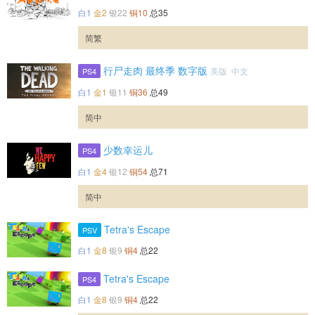
白1
金2
银22
铜10
总35
简繁
行尸走肉 最终季 数字版
美版 中文
PS4
白1
金1
银11
铜36
总49
简中
少数幸运儿
PS4
白1
金4
银12
铜54
总71
简中
Tetra's Escape
PSV
白1
金8
银9
铜4
总22
Tetra's Escape
PS4
白1
金8
银9
铜4
总22