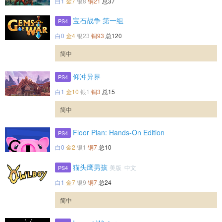
白1
金7
银8
铜21
总37
宝石战争 第一组
PS4
白0
金4
银23
铜93
总120
简中
仰冲异界
PS4
白1
金10
银1
铜3
总15
简中
Floor Plan: Hands-On Edition
PS4
白0
金2
银1
铜7
总10
猫头鹰男孩
美版 中文
PS4
白1
金7
银9
铜7
总24
简中