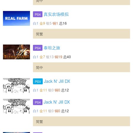
简中
真实农场模拟
PS4
白1
金9
银5
铜1
总16
简繁
泰坦之旅
PS4
白1
金7
银13
铜19
总40
简中
Jack N' Jill DX
PSV
白1
金11
银0
铜0
总12
Jack N' Jill DX
PS4
白1
金11
银0
铜0
总12
简繁