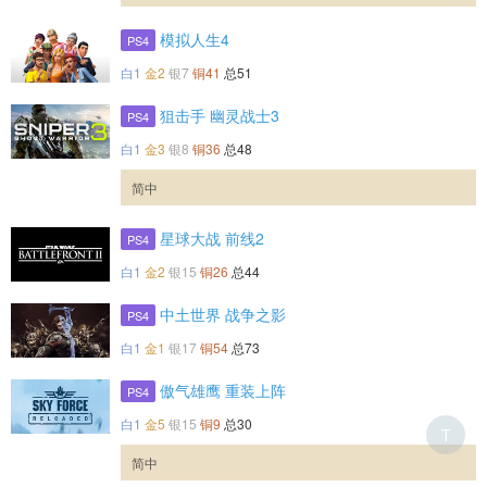
模拟人生4
PS4
白1
金2
银7
铜41
总51
狙击手 幽灵战士3
PS4
白1
金3
银8
铜36
总48
简中
星球大战 前线2
PS4
白1
金2
银15
铜26
总44
中土世界 战争之影
PS4
白1
金1
银17
铜54
总73
傲气雄鹰 重装上阵
PS4
白1
金5
银15
铜9
总30
T
简中