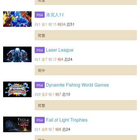
洛克人11
PS4
白1
金1
银15
铜34
总51
简繁
Laser League
PS4
白1
金7
银12
铜4
总24
简中
Dynamite Fishing World Games
PS4
白0
金2
银1
铜7
总10
简繁
Fall of Light Trophies
PS4
白1
金8
银7
铜8
总24