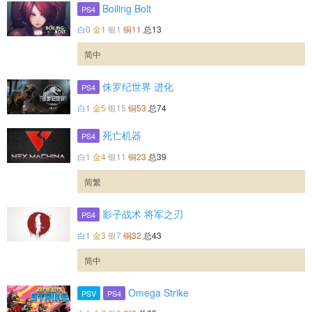
Boiling Bolt
PS4
白0
金1
银1
铜11
总13
简中
侏罗纪世界 进化
PS4
白1
金5
银15
铜53
总74
死亡机器
PS4
白1
金4
银11
铜23
总39
简繁
影子战术 将军之刃
PS4
白1
金3
银7
铜32
总43
简中
Omega Strike
PSV
PS4