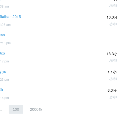
总耗
:38 am
Statham2015
10.3
总耗
1:26 am
ean
2:18 pm
9cp
13.3
总耗
:17 pm
ylyu
1.1
总耗
:23 pm
0k
6.3
总耗
:16 pm
..
100
2000条