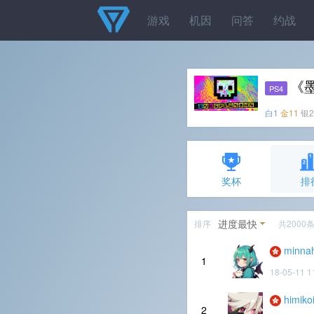
游戏
机因
问答
约战
《
PS4
白1
金11
银2
奖杯
排
进度最快
排序
共2000
minna
1
18-05-11 1
himiko
2