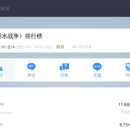
闲游
墨水战争》排行榜
极易
铜0
总14
点数1230 2416人玩过
84.73%完美
行
评论
问答
主题
条
ha
11.6
总耗
1:16 am
ix
9.7