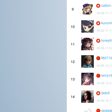
cation
9
18-05-11 7
kurum
10
18-05-11 7
loney
11
18-05-11 9
f8071
12
18-05-12 1
terry1
13
18-05-12 3
tsdv5
14
18-05-12 7
epagq