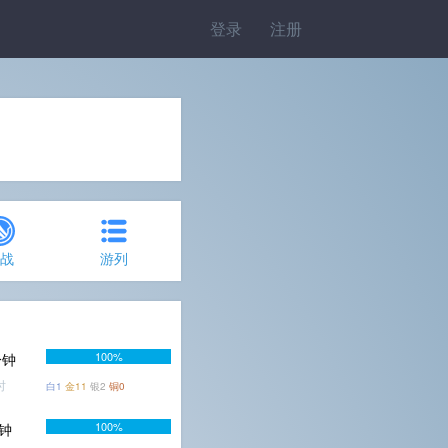
登录
注册
约战
游列
100%
分钟
时
白1
金11
银2
铜0
100%
分钟