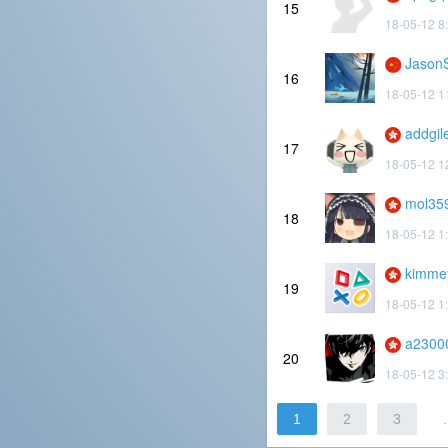
15
18-05-12 8
Jason
16
18-05-12 1
addgil
17
18-05-12 1
mol35
18
18-05-12 1
kimme
19
18-05-12 1
a2300
20
18-05-12 3
1
2
3
.