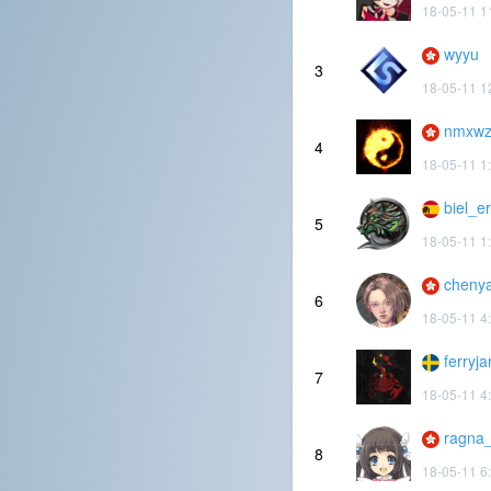
18-05-11 1
wyyu
3
18-05-11 1
nmxwz
4
18-05-11 1
biel_er
5
18-05-11 1
cheny
6
18-05-11 4
ferryja
7
18-05-11 4
ragna_
8
18-05-11 6