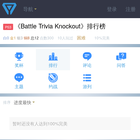
导航
登录
注册
《Battle Trivia Knockout》排行榜
PS3
困难
白0
金1
银3
铜8
总12
点数300 10人玩过
10%完美
奖杯
排行
评论
问答
主题
约战
游列
进度最快
排序
暂时还没有人达到100%完美