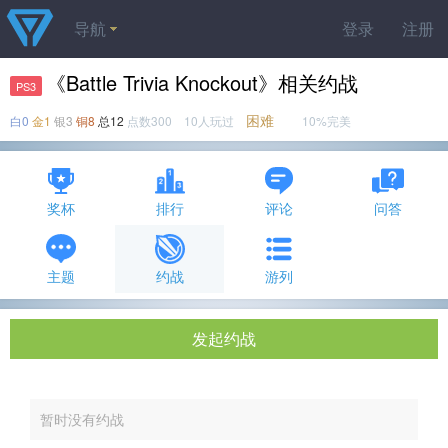
导航
登录
注册
《Battle Trivia Knockout》相关约战
PS3
困难
白0
金1
银3
铜8
总12
点数300 10人玩过
10%完美
奖杯
排行
评论
问答
主题
约战
游列
发起约战
暂时没有约战