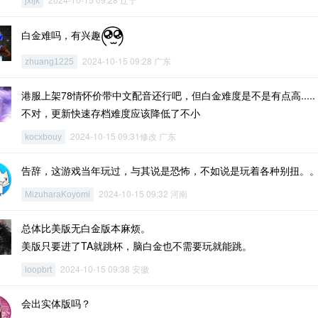
jxljk
白金难吗，有兴趣
2024-10-15 09:28 广东
zhuang1225
港服上架78情怀价带中文配音还行吧，但白金难度是不是有点高.....
不对，更新快速存档难度应该降低了不小
2024-10-15 09:31修改 广东
kocxbouy
告辞，这游戏当年玩过，与其说是恐怖，不如说是玩着各种别扭。
2024-10-15 09:32 河南
MizuharaKoyomi
总体比美版无白金版本麻烦。
美版只要进了TA就跳杯，脑白金也不需要玩就能跳。
2024-10-15 09:38 安徽
loopbrt
会出实体版吗？