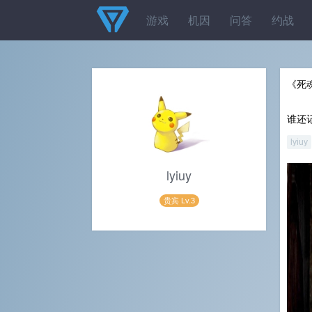
游戏
机因
问答
约战
《死
谁还
lyiuy
lyiuy
贵宾 Lv.3