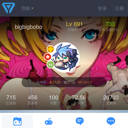
导航
登录
注册
Lv 691
733
bigbigbobo
经验86%
所在服排名
白455
金2133
银4732
铜13413
715
456
100
72.56
20733
总游戏
完美数
坑数
完成率
总奖杯