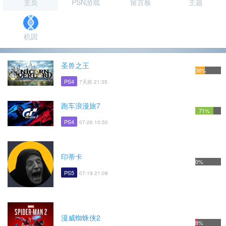
主页
PSN游戏
留言板
主题
机因
圣兽之王
38%
PS4
7天前 21:35
跑车浪漫旅7
71%
PS4
07-26 10:50
印蒂卡
0%
PS5
07-19 21:08
漫威蜘蛛侠2
8%