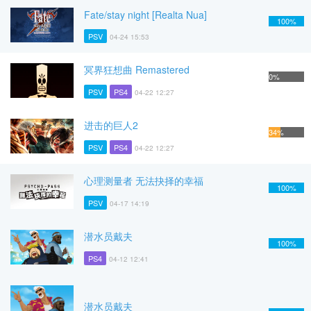
Fate/stay night [Realta Nua]
100%
PSV
04-24 15:53
冥界狂想曲 Remastered
0%
PSV
PS4
04-22 12:27
进击的巨人2
34%
PSV
PS4
04-22 12:27
心理测量者 无法抉择的幸福
100%
PSV
04-17 14:19
潜水员戴夫
100%
PS4
04-12 12:41
潜水员戴夫