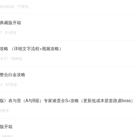
-04 00:42 77评论
版典藏版开箱
:07 31评论
金攻略 （详细文字流程+视频攻略）
 14:17 78评论
内整合白金攻略
:51 47评论
版》表与里（A与B面）专家难度全S+攻略（更新低成本脏套路虐boss）
 71评论
藏版开箱
55 38评论