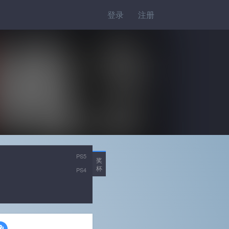
登录
注册
PS5
奖
杯
PS4