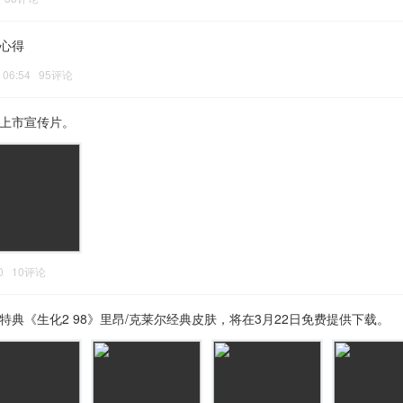
略心得
6 06:54 95评论
布上市宣传片。
:50 10评论
特典《生化2 98》里昂/克莱尔经典皮肤，将在3月22日免费提供下载。