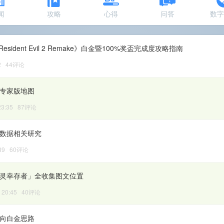
闻
攻略
心得
问答
数
sident Evil 2 Remake》白金暨100%奖盃完成度攻略指南
02 44评论
制专家版地图
 23:35 87评论
戏数据相关研究
3:39 60评论
幽灵幸存者」全收集图文位置
5 20:45 40评论
残向白金思路