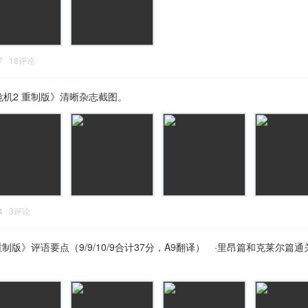
:27 18评论
危机2 重制版》清晰杂志截图。
:44 3评论
重制版》评语要点（9/9/10/9合计37分，A9翻译） ·里昂篇和克莱尔篇