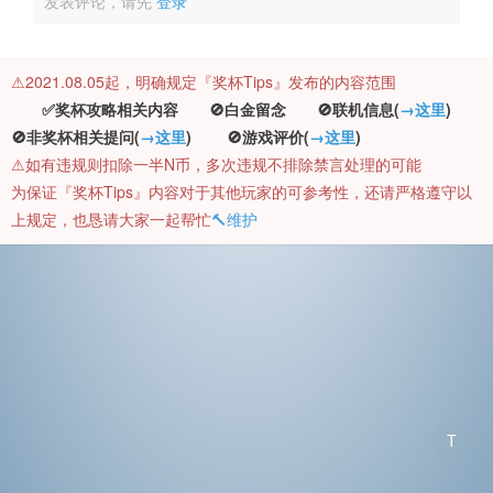
发表评论，请先
登录
⚠️2021.08.05起，明确规定『奖杯Tips』发布的内容范围
✅奖杯攻略相关内容 🚫白金留念 🚫联机信息(
→这里
)
🚫非奖杯相关提问(
→这里
) 🚫游戏评价(
→这里
)
⚠️如有违规则扣除一半N币，多次违规不排除禁言处理的可能
为保证『奖杯Tips』内容对于其他玩家的可参考性，还请严格遵守以
上规定，也恳请大家一起帮忙
🔨维护
T