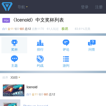
导航
登录
注册
《Icenoid》中文奖杯列表
PS4
极易
白1
金11
银0
铜0
总12
点数1170 61人玩过
83.61%完美
奖杯
排行
评论
问答
主题
约战
游列
XMB
排序
Icenoid
白1
金11
银0
铜0
总12