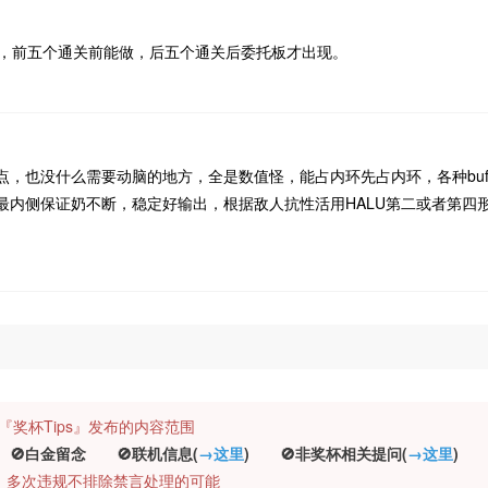
个，前五个通关前能做，后五个通关后委托板才出现。
点，也没什么需要动脑的地方，全是数值怪，能占内环先占内环，各种buf
最内侧保证奶不断，稳定好输出，根据敌人抗性活用HALU第二或者第四
规定『奖杯Tips』发布的内容范围
白金留念 🚫联机信息(
→这里
) 🚫非奖杯相关提问(
→这里
) 
币，多次违规不排除禁言处理的可能