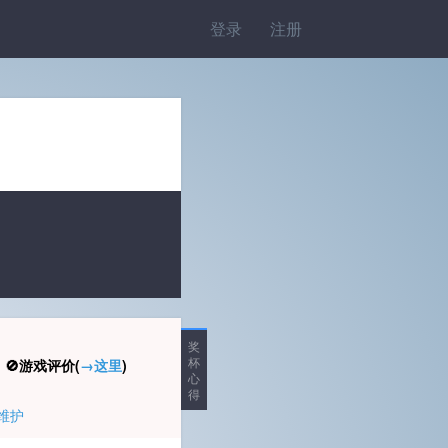
登录
注册
奖
杯
🚫游戏评价(
→这里
)
心
得
维护