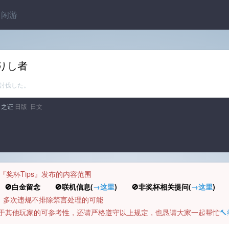
闲游
りし者
討伐した。
白之证
日版 日文
规定『奖杯Tips』发布的内容范围
白金留念 🚫联机信息(
→这里
) 🚫非奖杯相关提问(
→这里
) 
币，多次违规不排除禁言处理的可能
容对于其他玩家的可参考性，还请严格遵守以上规定，也恳请大家一起帮忙
