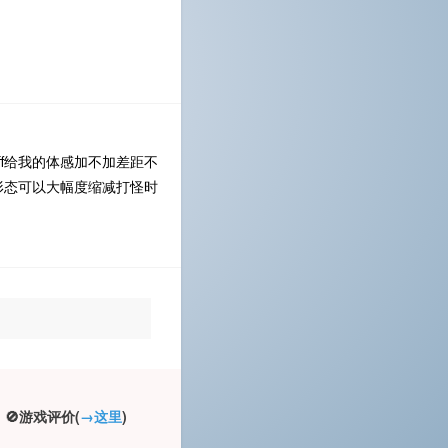
f给我的体感加不加差距不
形态可以大幅度缩减打怪时
🚫游戏评价(
→这里
)