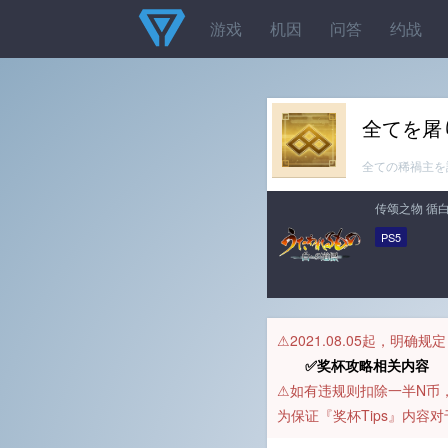
游戏
机因
问答
约战
全てを屠
全ての稀禍主を
传颂之物 循
PS5
⚠️2021.08.05起，明确
✅奖杯攻略相关内容 
⚠️如有违规则扣除一半N
为保证『奖杯Tips』内