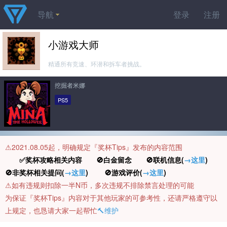
导航
登录
注册
小游戏大师
精通所有竞速、环潜和拆车者挑战。
挖掘者米娜
PS5
⚠️2021.08.05起，明确规定『奖杯Tips』发布的内容范围
✅奖杯攻略相关内容 🚫白金留念 🚫联机信息(
→这里
)
🚫非奖杯相关提问(
→这里
) 🚫游戏评价(
→这里
)
⚠️如有违规则扣除一半N币，多次违规不排除禁言处理的可能
为保证『奖杯Tips』内容对于其他玩家的可参考性，还请严格遵守以
上规定，也恳请大家一起帮忙
🔨维护