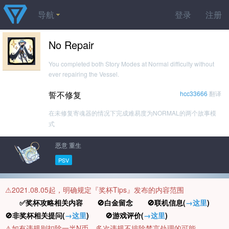
导航
登录
注册
No Repair
You completed both Story Modes at Normal difficulty without
ever repairing the Vessel.
誓不修复
hcc33666
翻译
在未修复寄魂器的情况下完成难易度为NORMAL的两个故事模
式
恶意 重生
PSV
⚠️2021.08.05起，明确规定『奖杯Tips』发布的内容范围
✅奖杯攻略相关内容 🚫白金留念 🚫联机信息(
→这里
)
🚫非奖杯相关提问(
→这里
) 🚫游戏评价(
→这里
)
⚠️如有违规则扣除一半N币，多次违规不排除禁言处理的可能