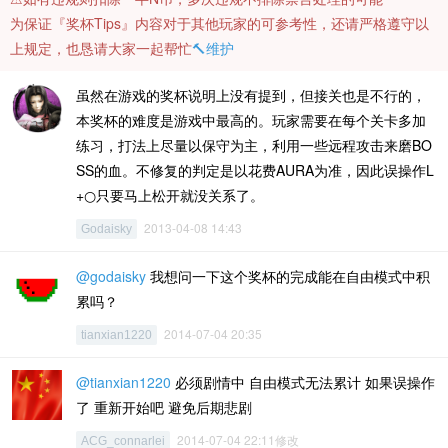
为保证『奖杯Tips』内容对于其他玩家的可参考性，还请严格遵守以
上规定，也恳请大家一起帮忙
🔨维护
虽然在游戏的奖杯说明上没有提到，但接关也是不行的，
本奖杯的难度是游戏中最高的。玩家需要在每个关卡多加
练习，打法上尽量以保守为主，利用一些远程攻击来磨BO
SS的血。不修复的判定是以花费AURA为准，因此误操作L
+○只要马上松开就没关系了。
2013-04-08 14:43
Godaisky
@godaisky
我想问一下这个奖杯的完成能在自由模式中积
累吗？
2014-07-04 20:35
tianxian1220
@tianxian1220
必须剧情中 自由模式无法累计 如果误操作
了 重新开始吧 避免后期悲剧
2014-07-04 22:11修改
ACG_connarlei