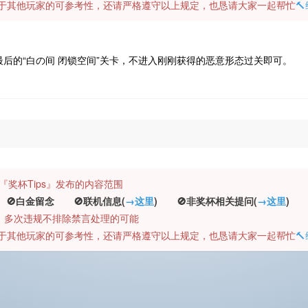
容对于其他玩家的可参考性，还请严格遵守以上规定，也恳请大家一起帮忙

”最后的“白の间 闭锁空间”关卡，不进入刚刚获得的恶意形态过关即可。
规定『奖杯Tips』发布的内容范围
白金留念 🚫联机信息(
→这里
) 🚫非奖杯相关提问(
→这里
) 
币，多次违规不排除禁言处理的可能
容对于其他玩家的可参考性，还请严格遵守以上规定，也恳请大家一起帮忙
