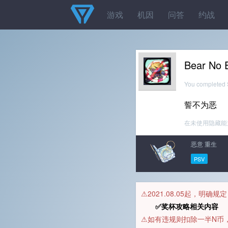
游戏
机因
问答
约战
Bear No E
You completed S
誓不为恶
在未使用隐藏能
恶意 重生
PSV
⚠️2021.08.05起，明确
✅奖杯攻略相关内容 
⚠️如有违规则扣除一半N