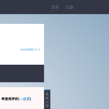
登录
注册
hcc33666
翻译
奖
杯
🚫游戏评价(
→这里
)
心
得