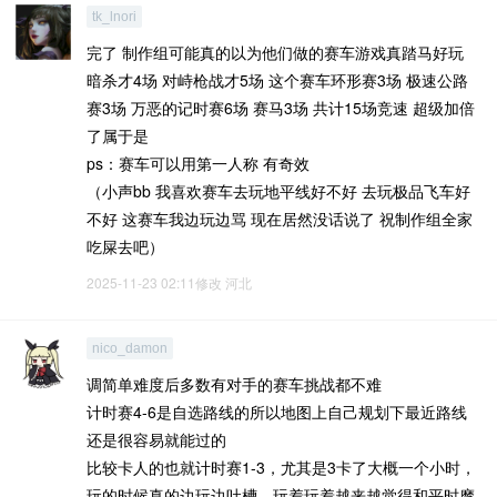
tk_lnori
完了 制作组可能真的以为他们做的赛车游戏真踏马好玩
暗杀才4场 对峙枪战才5场 这个赛车环形赛3场 极速公路
赛3场 万恶的记时赛6场 赛马3场 共计15场竞速 超级加倍
了属于是
ps：赛车可以用第一人称 有奇效
（小声bb 我喜欢赛车去玩地平线好不好 去玩极品飞车好
不好 这赛车我边玩边骂 现在居然没话说了 祝制作组全家
吃屎去吧）
2025-11-23 02:11修改
河北
nico_damon
调简单难度后多数有对手的赛车挑战都不难
计时赛4-6是自选路线的所以地图上自己规划下最近路线
还是很容易就能过的
比较卡人的也就计时赛1-3，尤其是3卡了大概一个小时，
玩的时候真的边玩边吐槽，玩着玩着越来越觉得和平时摩