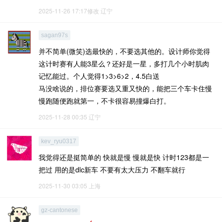
2025-11-26 17:17修改
辽宁
sagan97s
并不简单(微笑)选最快的，不要选其他的。设计师你觉得
这计时赛有人能3星么？还好是一星，多打几个小时肌肉
记忆能过。个人觉得1>3>6>2，4.5白送
马没啥说的，排位赛要选又重又快的，能把三个车卡住慢
慢跑随便跑就第一，不卡很容易撞爆白打。
2025-11-28 00:35
辽宁
kev_ryu0317
我觉得还是挺简单的 快就是慢 慢就是快 计时123都是一
把过 用的是dlc新车 不要有太大压力 不翻车就行
2025-11-30 03:05
上海
gz-cantonese