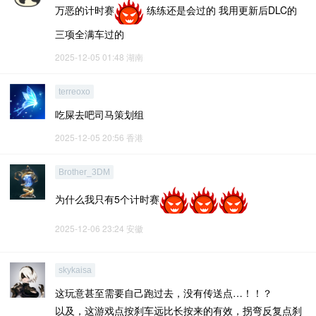
万恶的计时赛
练练还是会过的 我用更新后DLC的
三项全满车过的
2025-12-05 01:48
湖南
terreoxo
吃屎去吧司马策划组
2025-12-05 20:56
香港
Brother_3DM
为什么我只有5个计时赛
2025-12-06 23:24
安徽
skykaisa
这玩意甚至需要自己跑过去，没有传送点…！！？
以及，这游戏点按刹车远比长按来的有效，拐弯反复点刹