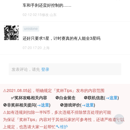
车和手刹还蛮好控制的……
02-12 02:15修改
山东
unistone
还好只要求1星，计时赛真的有人能全3星吗
07-20 17:20
上海
发表评论，请先
登录
⚠️2021.08.05起，明确规定『奖杯Tips』发布的内容范围
✅奖杯攻略相关内容 🚫白金留念 🚫联机信息(
→这里
)
🚫非奖杯相关提问(
→这里
) 🚫游戏评价(
→这里
)
⚠️如有违规则扣除一半N币，多次违规不排除禁言处理的可能
为保证『奖杯Tips』内容对于其他玩家的可参考性，还请严格遵守以
T
上规定，也恳请大家一起帮忙
🔨维护