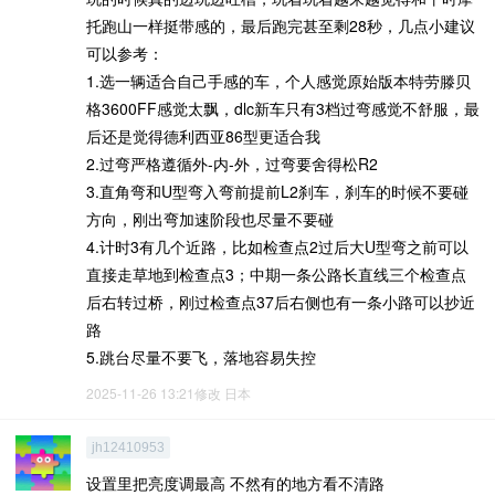
托跑山一样挺带感的，最后跑完甚至剩28秒，几点小建议
可以参考：
1.选一辆适合自己手感的车，个人感觉原始版本特劳滕贝
格3600FF感觉太飘，dlc新车只有3档过弯感觉不舒服，最
后还是觉得德利西亚86型更适合我
2.过弯严格遵循外-内-外，过弯要舍得松R2
3.直角弯和U型弯入弯前提前L2刹车，刹车的时候不要碰
方向，刚出弯加速阶段也尽量不要碰
4.计时3有几个近路，比如检查点2过后大U型弯之前可以
直接走草地到检查点3；中期一条公路长直线三个检查点
后右转过桥，刚过检查点37后右侧也有一条小路可以抄近
路
5.跳台尽量不要飞，落地容易失控
2025-11-26 13:21修改
日本
jh12410953
设置里把亮度调最高 不然有的地方看不清路