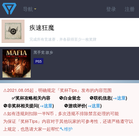
导航
登录
注册
疾速狂魔
完成所有竞速赛，并各获得至少一枚奖牌
黑手党 故乡
PS5
⚠️2021.08.05起，明确规定『奖杯Tips』发布的内容范围
✅奖杯攻略相关内容 🚫白金留念 🚫联机信息(
→这里
)
🚫非奖杯相关提问(
→这里
) 🚫游戏评价(
→这里
)
⚠️如有违规则扣除一半N币，多次违规不排除禁言处理的可能
为保证『奖杯Tips』内容对于其他玩家的可参考性，还请严格遵守以
上规定，也恳请大家一起帮忙
🔨维护