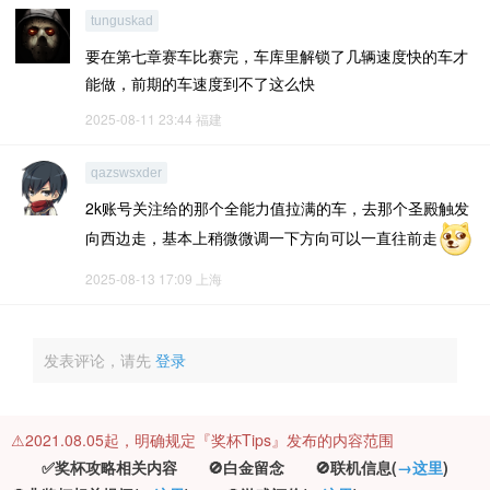
tunguskad
要在第七章赛车比赛完，车库里解锁了几辆速度快的车才
能做，前期的车速度到不了这么快
2025-08-11 23:44
福建
qazswsxder
2k账号关注给的那个全能力值拉满的车，去那个圣殿触发
向西边走，基本上稍微微调一下方向可以一直往前走
2025-08-13 17:09
上海
发表评论，请先
登录
⚠️2021.08.05起，明确规定『奖杯Tips』发布的内容范围
✅奖杯攻略相关内容 🚫白金留念 🚫联机信息(
→这里
)