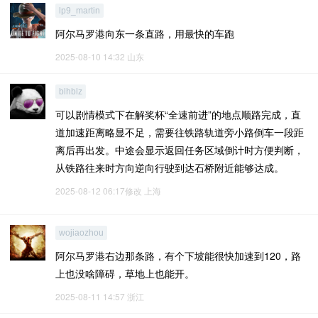
lp9_martin
阿尔马罗港向东一条直路，用最快的车跑
2025-08-10 14:32
山东
blhblz
可以剧情模式下在解奖杯“全速前进”的地点顺路完成，直
道加速距离略显不足，需要往铁路轨道旁小路倒车一段距
离后再出发。中途会显示返回任务区域倒计时方便判断，
从铁路往来时方向逆向行驶到达石桥附近能够达成。
2025-08-12 06:17修改
上海
wojiaozhou
阿尔马罗港右边那条路，有个下坡能很快加速到120，路
上也没啥障碍，草地上也能开。
2025-08-11 14:57
浙江