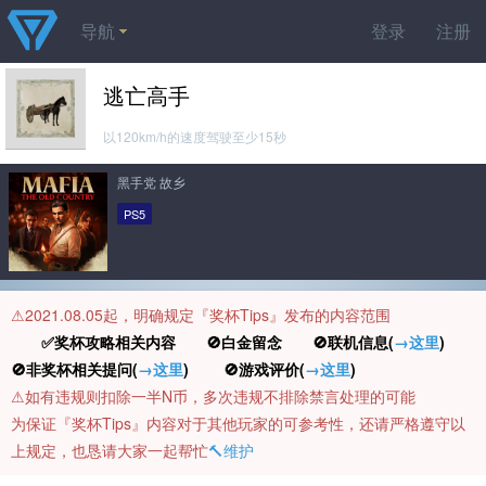
导航
登录
注册
逃亡高手
以120km/h的速度驾驶至少15秒
黑手党 故乡
PS5
⚠️2021.08.05起，明确规定『奖杯Tips』发布的内容范围
✅奖杯攻略相关内容 🚫白金留念 🚫联机信息(
→这里
)
🚫非奖杯相关提问(
→这里
) 🚫游戏评价(
→这里
)
⚠️如有违规则扣除一半N币，多次违规不排除禁言处理的可能
为保证『奖杯Tips』内容对于其他玩家的可参考性，还请严格遵守以
上规定，也恳请大家一起帮忙
🔨维护