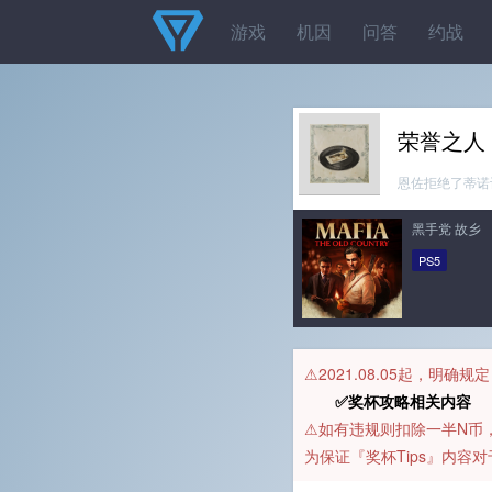
游戏
机因
问答
约战
荣誉之人
恩佐拒绝了蒂诺
黑手党 故乡
PS5
⚠️2021.08.05起，明确
✅奖杯攻略相关内容 
⚠️如有违规则扣除一半N
为保证『奖杯Tips』内