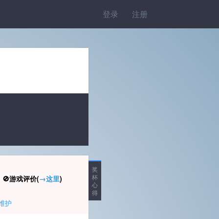
登录
注册
奖
杯
🚫游戏评价(
→这里
)
心
得
维护