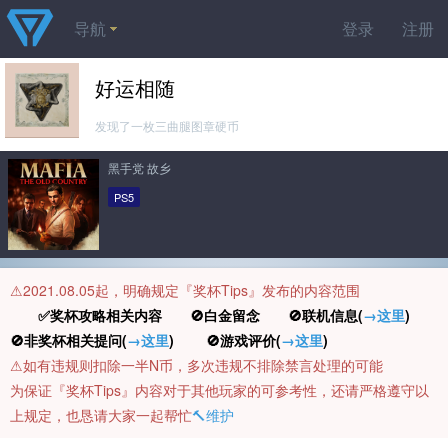
导航
登录
注册
好运相随
发现了一枚三曲腿图章硬币
黑手党 故乡
PS5
⚠️2021.08.05起，明确规定『奖杯Tips』发布的内容范围
✅奖杯攻略相关内容 🚫白金留念 🚫联机信息(
→这里
)
🚫非奖杯相关提问(
→这里
) 🚫游戏评价(
→这里
)
⚠️如有违规则扣除一半N币，多次违规不排除禁言处理的可能
为保证『奖杯Tips』内容对于其他玩家的可参考性，还请严格遵守以
上规定，也恳请大家一起帮忙
🔨维护