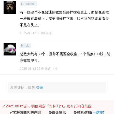
tunguskad
有一些硬币不像普通的收集品那样摆在桌上，而是像画框
一样嵌在墙壁上，需要用枪打下来。找不到的话多看看是
不是在头上。
2025-08-10 03:08
福建
blhblz
总数大约有60个，且并不需要全收集，1个能换100钱，随
意收集即可。
2025-08-12 05:54修改
上海
发表评论，请先
登录
⚠️2021.08.05起，明确规定『奖杯Tips』发布的内容范围
✅奖杯攻略相关内容 🚫白金留念 🚫联机信息(
→这里
)