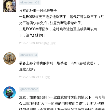
eklesdeeny03
只有两种出手时机最安全
一是BOSS红光三连后连刺两下，运气好可以刺三下（红
光三连偶尔会变招，注意判断别着急出手）
二是BOSS举手防御，这时候靠近他重击破防可以刺一
下，运气好刺两下
2025-10-03 18:48修改
山东
dhrwzk0413
装备上那个林肯的护符（增手速，有3代存档就送），一
直按△就行
2025-10-30 23:41
北京
gracemontv2
注意，如果在只剩下一丝血就要转阶段的情况下，有可能
会出现“把他打入下一阶段的同时被他击伤”，此时无伤被
破但是剧情上会直接进入下一阶段的过场动画所以不能再