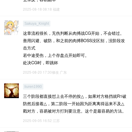
2025-08-18 08:18
福建
Sakuya_Knight
这章流程很长，无伤判断从肉搏战CG开始，不会错过。
善用闪避、破防，和之前的肉搏BOSS没区别，没阶段攻
击方式
若中途受伤，上个存盘点开始即可。
处决CG时，即跳杯
2025-08-20 17:30修改
广东
liuren1990
三个阶段都直接怼上去不停的按△，如果对方格挡就R1破
防然后接着△，第二阶段一开始因为距离离得远来不及△
戳对方，容易被对方打到要注意。这个是最容易的方法。
2025-09-05 16:52
江苏