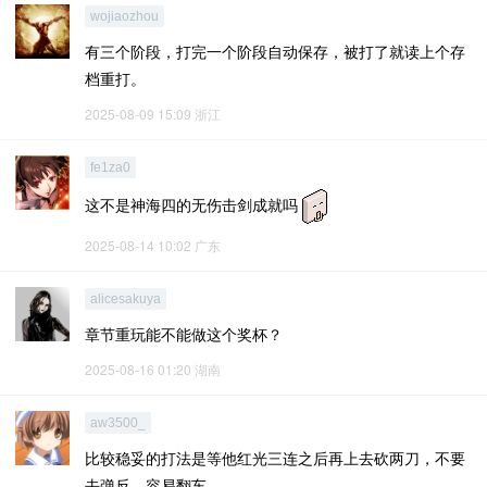
wojiaozhou
有三个阶段，打完一个阶段自动保存，被打了就读上个存
档重打。
2025-08-09 15:09
浙江
fe1za0
这不是神海四的无伤击剑成就吗
2025-08-14 10:02
广东
alicesakuya
章节重玩能不能做这个奖杯？
2025-08-16 01:20
湖南
aw3500_
比较稳妥的打法是等他红光三连之后再上去砍两刀，不要
去弹反，容易翻车