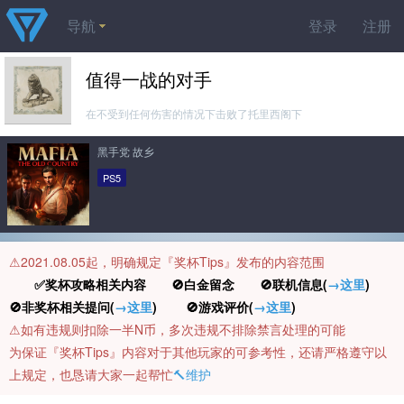
导航
登录
注册
值得一战的对手
在不受到任何伤害的情况下击败了托里西阁下
黑手党 故乡
PS5
⚠️2021.08.05起，明确规定『奖杯Tips』发布的内容范围
✅奖杯攻略相关内容 🚫白金留念 🚫联机信息(
→这里
)
🚫非奖杯相关提问(
→这里
) 🚫游戏评价(
→这里
)
⚠️如有违规则扣除一半N币，多次违规不排除禁言处理的可能
为保证『奖杯Tips』内容对于其他玩家的可参考性，还请严格遵守以
上规定，也恳请大家一起帮忙
🔨维护