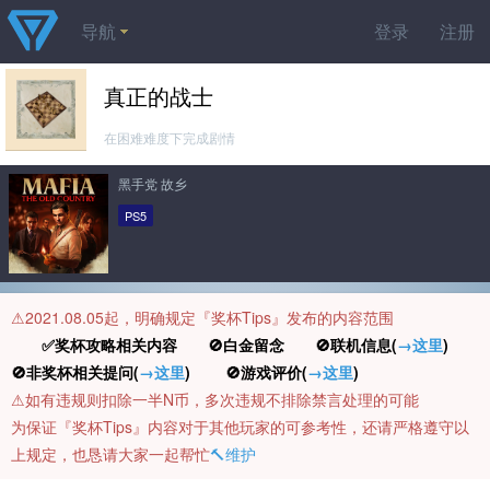
导航
登录
注册
真正的战士
在困难难度下完成剧情
黑手党 故乡
PS5
⚠️2021.08.05起，明确规定『奖杯Tips』发布的内容范围
✅奖杯攻略相关内容 🚫白金留念 🚫联机信息(
→这里
)
🚫非奖杯相关提问(
→这里
) 🚫游戏评价(
→这里
)
⚠️如有违规则扣除一半N币，多次违规不排除禁言处理的可能
为保证『奖杯Tips』内容对于其他玩家的可参考性，还请严格遵守以
上规定，也恳请大家一起帮忙
🔨维护