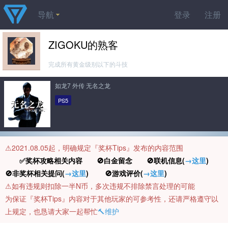
导航
登录
注册
ZIGOKU的熟客
完成所有黄金级别以下的斗技
如龙7 外传 无名之龙
PS5
⚠️2021.08.05起，明确规定『奖杯Tips』发布的内容范围
✅奖杯攻略相关内容 🚫白金留念 🚫联机信息(
→这里
)
🚫非奖杯相关提问(
→这里
) 🚫游戏评价(
→这里
)
⚠️如有违规则扣除一半N币，多次违规不排除禁言处理的可能
为保证『奖杯Tips』内容对于其他玩家的可参考性，还请严格遵守以
上规定，也恳请大家一起帮忙
🔨维护