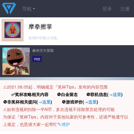
导航
登录
注册
摩拳擦掌
发现针织骑士试炼。
麻布仔大冒险
PS5
⚠️2021.08.05起，明确规定『奖杯Tips』发布的内容范围
✅奖杯攻略相关内容 🚫白金留念 🚫联机信息(
→这里
)
🚫非奖杯相关提问(
→这里
) 🚫游戏评价(
→这里
)
⚠️如有违规则扣除一半N币，多次违规不排除禁言处理的可能
为保证『奖杯Tips』内容对于其他玩家的可参考性，还请严格遵守以
上规定，也恳请大家一起帮忙
🔨维护