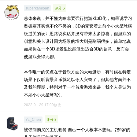
评分 6
superkamipan
总体来说，并不懂为啥非要强行把游戏3D化，如果说学习
奥德赛其实也不伦不类的，3D的壳套着之前小小大星球横
板过关的设计思路说实话并没有带来太多惊喜，但游戏的
创意和关卡设计因为场景的增大则是削弱很多，简单地说
如果你在一个3D场景里没能做出适合3D的创意，反而会
使游戏变得无聊。
本作唯一的优点在于音乐方面的大幅进步，有时候在特定
场景下仅听背景音乐就足以令人兴奋了，但其他方面并不
及我的预期，特别对于一个首发游戏来讲，我个人是认为
不如小小大星球3的。
2022-01-29 17:09修改
评分 8
Yc_Chen
被强制购买的主机套餐 自己一个人根本不想玩。跟9岁的