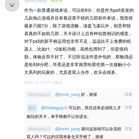
jinroh_yang
作为一款普通游戏来说，可以给8分，但是作为ps5首发的
几款独占游戏并且有着还算不错的几部前作来说，我觉得
最多只能7分，除了游戏流畅，读盘飞速以外，创意和惊
喜真的不如前几部，关卡设计上总有种似曾相识的感觉，
对于ps5的新手柄运用也非常不足，远远比不上免费的机
器人，比如r1、r2扳机功能，虽然也用到了，但是很鸡
肋，体验反而不好了。不过听说这作是外包的，那勉强还
是给到8分吧，毕竟还是非常推荐给那些第一次接触小小
大系列的玩家的，尤其是双人合作，欢乐会很多。
2020-12-13 16:12修改
@jinroh_yang
好，谢谢
回复
littlebigpig10
回复
@littlebigpig10
可以的，而且还有必须双人才
层主
能玩的关卡，单手柄都不让你进去。
@jinroh_yang
请问这游戏可以全流程
回复
littlebigpig10
双人吗？可以的话我准备去买手柄了，谢谢