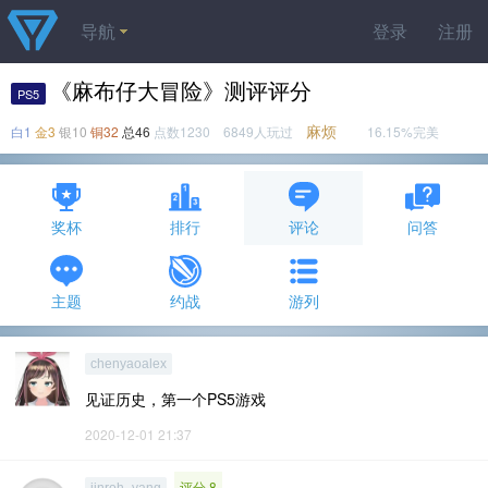
导航
登录
注册
《麻布仔大冒险》测评评分
PS5
麻烦
白1
金3
银10
铜32
总46
点数1230 6849人玩过
16.15%完美
奖杯
排行
评论
问答
主题
约战
游列
chenyaoalex
见证历史，第一个PS5游戏
2020-12-01 21:37
评分 8