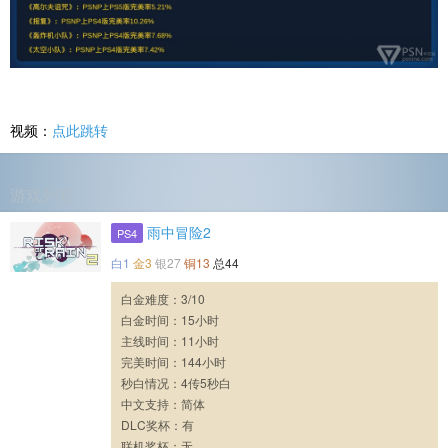
视频：
点此跳转
游戏列表
雨中冒险2
PS4
白1
金3
银27
铜13
总44
白金难度：3/10
白金时间：15小时
主线时间：11小时
完美时间：144小时
秒白情况：4传5秒白
中文支持：简体
DLC奖杯：有
联机奖杯：无