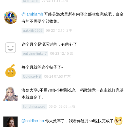
06-23 11:31 上海
lamhlamh
@lamhlamh
可能是游戏里所有内容全部收集完成吧，白金
有的不需要全部收集。
06-23 12:10 辽宁
gakkiily5202
这个月全是没玩过的，有的补了
06-23 12:15 四川
outlying-tinker7
每个月就等这个帖子了~
06-24 07:53 广东
Coldice-HB
海岛大亨6不用70多小时那么久，稍微注意一点主线打完基
本就白金了。
06-24 09:09 上海
lionchrissword
@coldice-hb
你太效率了，我看你这月kpi也快完成了