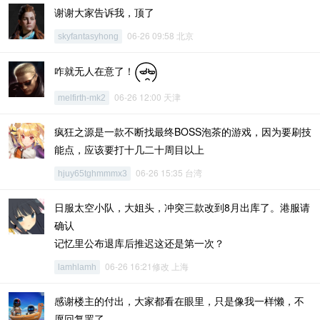
谢谢大家告诉我，顶了
06-26 09:58 北京
skyfantasyhong
咋就无人在意了！
06-26 12:00 天津
melfirth-mk2
疯狂之源是一款不断找最终BOSS泡茶的游戏，因为要刷技
能点，应该要打十几二十周目以上
06-26 15:35 台湾
hjuy65tghmmmx3
日服太空小队，大姐头，冲突三款改到8月出库了。港服请
确认
记忆里公布退库后推迟这还是第一次？
06-26 16:21修改 上海
lamhlamh
感谢楼主的付出，大家都看在眼里，只是像我一样懒，不
愿回复罢了