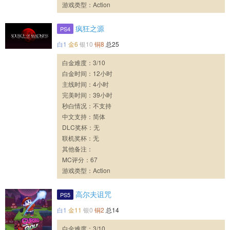
游戏类型：Action
疯狂之源
PS4
白1
金6
银10
铜8
总25
白金难度：3/10
白金时间：12小时
主线时间：4小时
完美时间：39小时
秒白情况：不支持
中文支持：简体
DLC奖杯：无
联机奖杯：无
其他备注：
MC评分：67
游戏类型：Action
高尔夫诅咒
PS5
白1
金11
银0
铜2
总14
白金难度：3/10