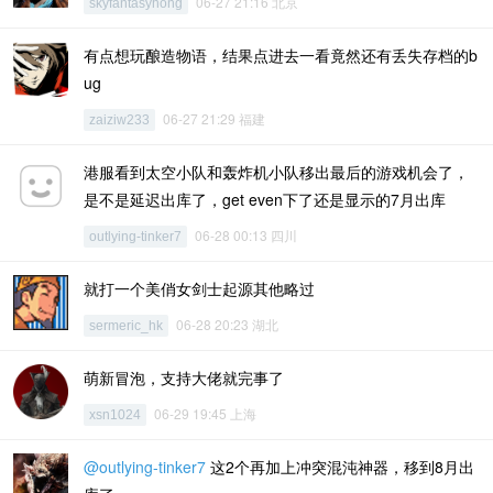
06-27 21:16 北京
skyfantasyhong
有点想玩酿造物语，结果点进去一看竟然还有丢失存档的b
ug
06-27 21:29 福建
zaiziw233
港服看到太空小队和轰炸机小队移出最后的游戏机会了，
是不是延迟出库了，get even下了还是显示的7月出库
06-28 00:13 四川
outlying-tinker7
就打一个美俏女剑士起源其他略过
06-28 20:23 湖北
sermeric_hk
萌新冒泡，支持大佬就完事了
06-29 19:45 上海
xsn1024
@outlying-tinker7
这2个再加上冲突混沌神器，移到8月出