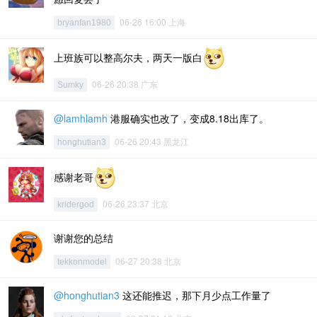
06-26 16:00 上海
bryanfan1980
上班族可以整高尔夫，两天一版白
06-26 20:38 广东
Sumky
@lamhlamh
港服确实也改了，变成8.18出库了。
06-26 20:43 黑龙江
honghutian3
感谢老哥
06-26 23:37 北京
kridergod
谢谢您的总结
06-27 20:38 北京
tekkonmodel
@honghutian3
这还能推迟，那下月少点工作量了