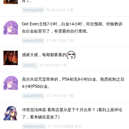
库了。
06-30 00:03 上海
lizhong0108
Get Even主线7小时，白金14小时，符合预期。经验教训
在白金贴里写了，有需要的自行查阅。
07-06 12:32 广西
autumn0932
感谢大佬，每期都要看的
07-06 21:28 广东
m1203_
高尔夫诅咒蛮简单的，PS4初见9小时白金。熟悉机制之后
4小时PS5白金。
07-12 16:03 广西
autumn0932
冲突混沌神器 看商店显示是下个月出库？ (看到上面评论
了，看来确实是改了)
07-14 12:05修改 北京
sengamiyuka