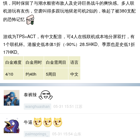
惧，同时保留了与潮水般密布敌人及史诗巨兽战斗的爽快感。多人联
机游玩有友伤，空袭叫得多跟玩地狱老司机2似的，唤起了被380支配
的恐怖记忆
游戏为TPS+ACT，有中文配音，可4人在线联机或本地分屏双打，有
1个联机杯。港服史低本体1折（-90%）28.5HKD、季票也是史低1折
17HKD。
白金难度
白金用时
白金需周目
语言
4/10
约40h
5周目
中文
泰裤辣
05-31 15:51 江苏
wanghuashan
牛逼
05-31 15:54 山东
palmsprings_