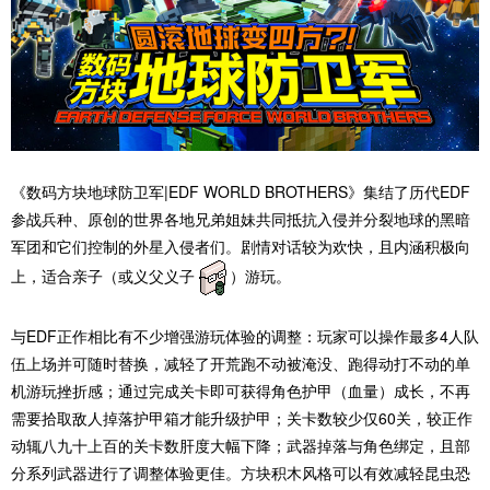
《数码方块地球防卫军|EDF WORLD BROTHERS》集结了历代EDF
参战兵种、原创的世界各地兄弟姐妹共同抵抗入侵并分裂地球的黑暗
军团和它们控制的外星入侵者们。剧情对话较为欢快，且内涵积极向
上，适合亲子（或义父义子
）游玩。
与EDF正作相比有不少增强游玩体验的调整：玩家可以操作最多4人队
伍上场并可随时替换，减轻了开荒跑不动被淹没、跑得动打不动的单
机游玩挫折感；通过完成关卡即可获得角色护甲（血量）成长，不再
需要拾取敌人掉落护甲箱才能升级护甲；关卡数较少仅60关，较正作
动辄八九十上百的关卡数肝度大幅下降；武器掉落与角色绑定，且部
分系列武器进行了调整体验更佳。方块积木风格可以有效减轻昆虫恐