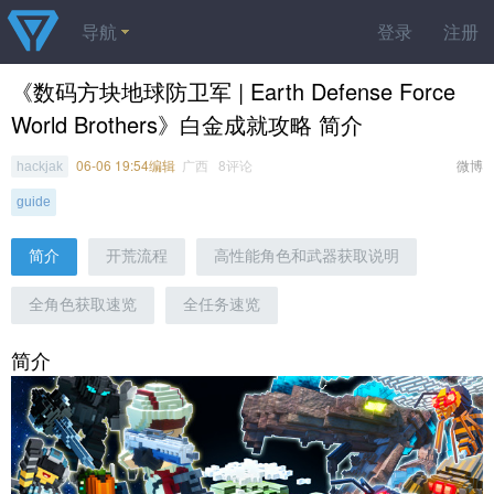
导航
登录
注册
《数码方块地球防卫军 | Earth Defense Force
World Brothers》白金成就攻略 简介
06-06 19:54编辑
广西 8评论
微博
hackjak
guide
简介
开荒流程
高性能角色和武器获取说明
全角色获取速览
全任务速览
简介